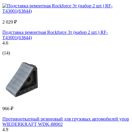
2 029 ₽
Подставка ремонтная Rockforce 3т (набор 2 шт.) RF-
T43001(63844)
4.6
(14)
966 ₽
Противооткатный резиновый для грузовых автомобилей упор
WIEDERKRAFT WDK-88002
4.9