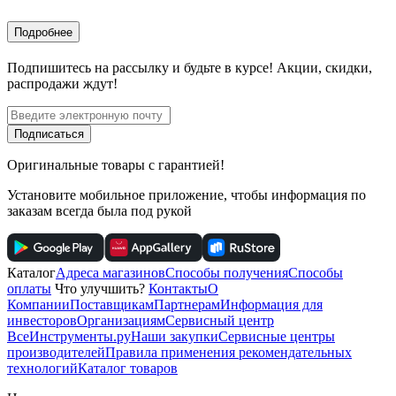
Подробнее
Подпишитесь
на рассылку
и будьте в курсе! Акции, скидки,
распродажи ждут!
Подписаться
Оригинальные товары с гарантией!
Установите мобильное приложение, чтобы информация по
заказам всегда была под рукой
Каталог
Адреса магазинов
Способы получения
Способы
оплаты
Что улучшить?
Контакты
О
Компании
Поставщикам
Партнерам
Информация для
инвесторов
Организациям
Сервисный центр
ВсеИнструменты.ру
Наши закупки
Сервисные центры
производителей
Правила применения рекомендательных
технологий
Каталог товаров