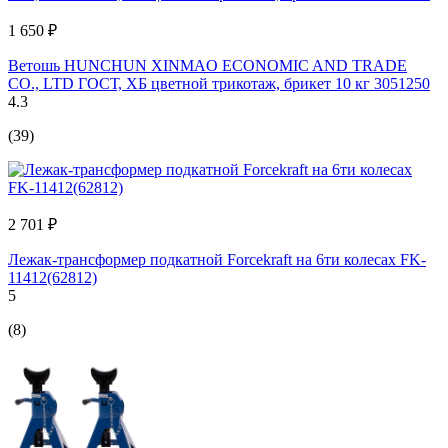
1 650 ₽
Ветошь HUNCHUN XINMAO ECONOMIC AND TRADE
CO., LTD ГОСТ, ХБ цветной трикотаж, брикет 10 кг 3051250
4.3
(39)
2 701 ₽
Лежак-трансформер подкатной Forcekraft на 6ти колесах FK-
11412(62812)
5
(8)