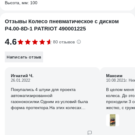
Высота, мм: 100
Отзывы Колесо пневматическое с диском
P4.00-8D-1 PATRIOT 490001225
4.6
80 отзывов
Написать отзыв
Игнатий Ч.
Максим
26.01.2022
10.08.2021
г. Н
Покупались 4 штуки для проекта
В целом меня 
автоматизированной
колеса. До это
газонокосилки.Одним из условий была
проходили 3 с
форма протектора.На этих колесах
жестко, с гру
протектор продольный, что позволяет
разворачиваться на
месте.Использовались на скорости 20-30
км\ч.Протектор выдержал.