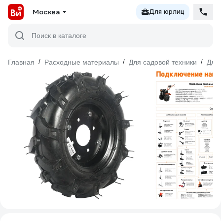
Москва
Для юрлиц
Поиск в каталоге
Главная
/
Расходные материалы
/
Для садовой техники
/
Для 