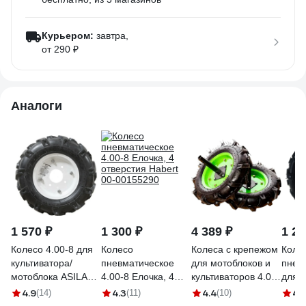
Курьером:
завтра,
от 290 ₽
Аналоги
1 570 ₽
1 300 ₽
4 389 ₽
1 21
Колесо 4.00-8 для
Колесо
Колеса с крепежом
Коле
культиватора/
пневматическое
для мотоблоков и
пнев
мотоблока ASILAK
4.00-8 Елочка, 4
культиваторов 4.00-
для 
SL-A8207
отверстия Habert
8 (2 шт; 470 мм)
4.00-
4.9
4.3
4.4
4.
(14)
(11)
(10)
00-00155290
6633048