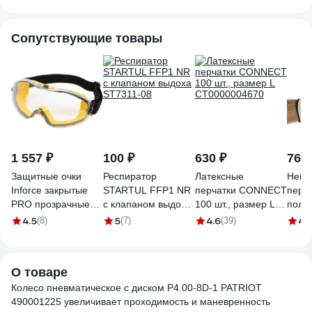
Сопутствующие товары
1 557 ₽
100 ₽
630 ₽
76 
Защитные очки
Респиратор
Латексные
Нейл
Inforce закрытые
STARTUL FFP1 NR
перчатки CONNECT
перча
PRO прозрачные
с клапаном выдоха
100 шт., размер L
поли
линзы 04-24-02
ST7311-08
CТ0000004670
покр
4.5
5
4.6
4.
(8)
(7)
(39)
WHIT
белы
О товаре
Колесо пневматическое с диском P4.00-8D-1 PATRIOT
490001225 увеличивает проходимость и маневренность