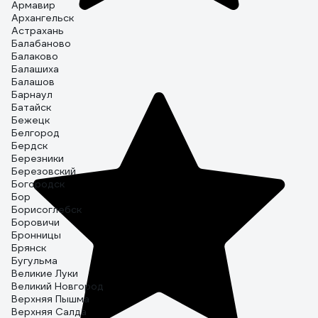
Армавир
Архангельск
Астрахань
Балабаново
Балаково
Балашиха
Балашов
Барнаул
Батайск
Бежецк
Белгород
Бердск
Березники
Березовский
Богородск
Бор
Борисоглебск
Боровичи
Бронницы
Брянск
Бугульма
Великие Луки
Великий Новгород
Верхняя Пышма
Верхняя Салда