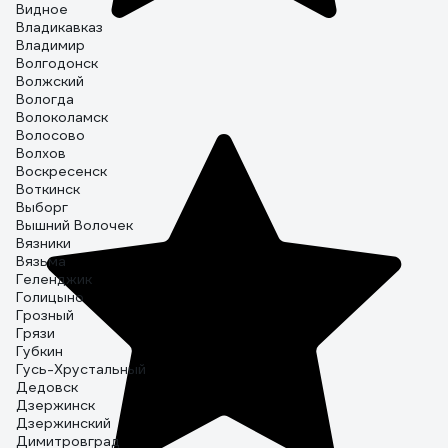
Видное
Владикавказ
Владимир
Волгодонск
Волжский
Вологда
Волоколамск
Волосово
Волхов
Воскресенск
Воткинск
Выборг
Вышний Волочек
Вязники
Вязьма
Геленджик
Голицыно
Грозный
Грязи
Губкин
Гусь-Хрустальный
Дедовск
Дзержинск
Дзержинский
Димитровград