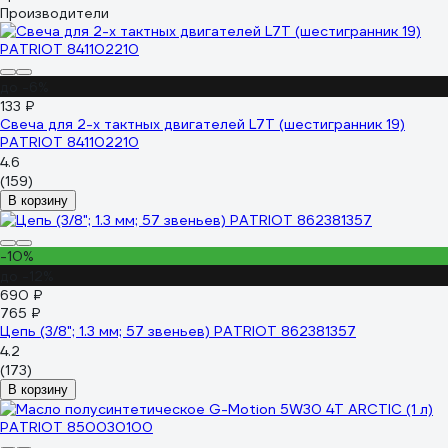
Производители
до -6%
133 ₽
Свеча для 2-х тактных двигателей L7T (шестигранник 19)
PATRIOT 841102210
4.6
(159)
В корзину
-10%
до -12%
690 ₽
765 ₽
Цепь (3/8"; 1.3 мм; 57 звеньев) PATRIOT 862381357
4.2
(173)
В корзину