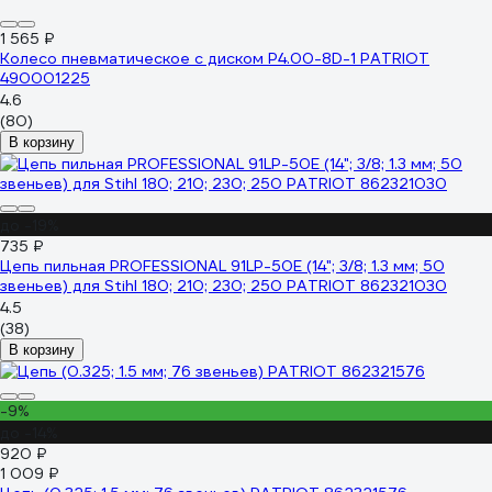
1 565 ₽
Колесо пневматическое с диском P4.00-8D-1 PATRIOT
490001225
4.6
(80)
В корзину
до -19%
735 ₽
Цепь пильная PROFESSIONAL 91LP-50E (14"; 3/8; 1.3 мм; 50
звеньев) для Stihl 180; 210; 230; 250 PATRIOT 862321030
4.5
(38)
В корзину
-9%
до -14%
920 ₽
1 009 ₽