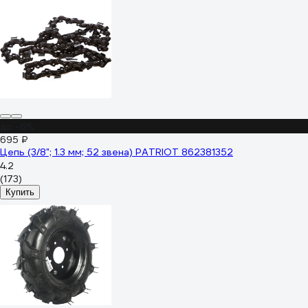
до -6%
695 ₽
Цепь (3/8"; 1.3 мм; 52 звена) PATRIOT 862381352
4.2
(173)
Купить