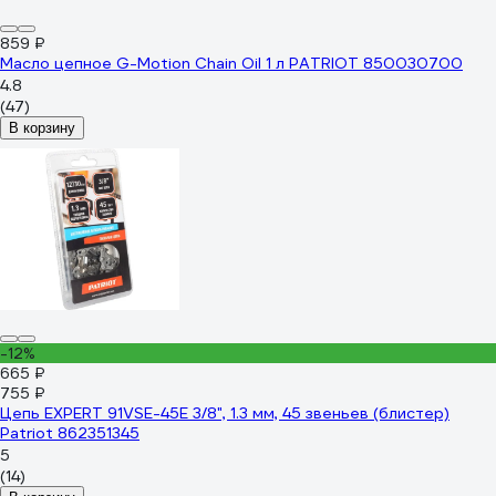
859 ₽
Масло цепное G-Motion Chain Oil 1 л PATRIOT 850030700
4.8
(47)
В корзину
-12%
665 ₽
755 ₽
Цепь EXPERT 91VSE-45E 3/8", 1.3 мм, 45 звеньев (блистер)
Patriot 862351345
5
(14)