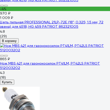
-4%
970 ₽
1 009 ₽
Цепь пильная PROFESSIONAL 21LP-72E (18"; 0.325; 1.5 мм; 72
звена) для 4518; HG 459 PATRIOT 862321005
4.8
(29)
В корзину
865 ₽
Нож MBS 421 для газонокосилок PT41LM, PT42LS PATRIOT
512003202
4.3
(18)
Купить