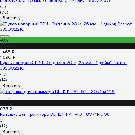
Цепь (0.325; 1.5 мм; 76 звеньев) PATRIOT 862321576
4.5
(73)
В корзину
-8%
до -19%
1 465 ₽
1 590 ₽
Рукав напорный PPU-10 (длина 20 м, 25 мм - 1 дюйм) Patriot
335002210
4.7
(14)
В корзину
до -23%
675 ₽
Катушка для триммера DL-1211 PATRIOT 807114006
3
(12)
В корзину