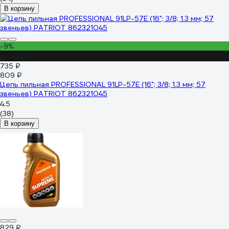
В корзину
-9%
до -20%
735 ₽
809 ₽
Цепь пильная PROFESSIONAL 91LP-57E (16"; 3/8; 1.3 мм; 57
звеньев) PATRIOT 862321045
4.5
(38)
В корзину
829 ₽