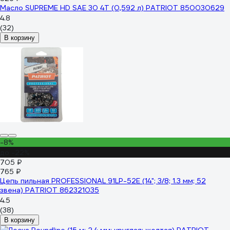
Масло SUPREME HD SAE 30 4T (0,592 л) PATRIOT 850030629
4.8
(32)
В корзину
-8%
до -22%
705 ₽
765 ₽
Цепь пильная PROFESSIONAL 91LP-52E (14"; 3/8; 1.3 мм; 52
звена) PATRIOT 862321035
4.5
(38)
В корзину