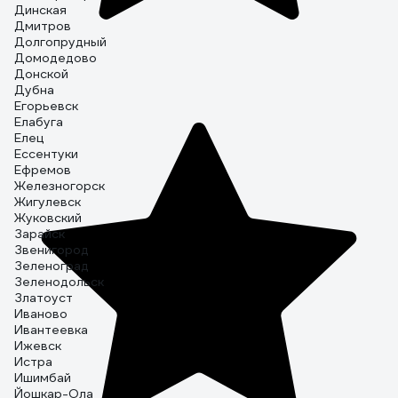
Динская
Дмитров
Долгопрудный
Домодедово
Донской
Дубна
Егорьевск
Елабуга
Елец
Ессентуки
Ефремов
Железногорск
Жигулевск
Жуковский
Зарайск
Звенигород
Зеленоград
Зеленодольск
Златоуст
Иваново
Ивантеевка
Ижевск
Истра
Ишимбай
Йошкар-Ола