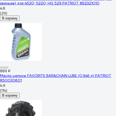
звеньев) для 4520; 5220; HG 529 PATRIOT 862321010
4.8
(29)
В корзину
889 ₽
Масло цепное FAVORITE BAR&CHAIN LUBE (0.946 л) PATRIOT
850030601
4.9
(114)
В корзину