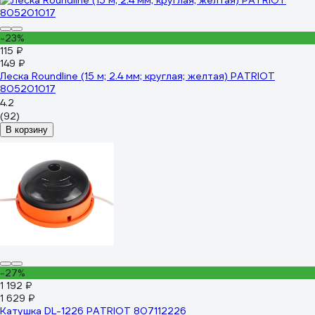
-23%
115 ₽
149 ₽
Леска Roundline (15 м; 2.4 мм; круглая; желтая) PATRIOT
805201017
4.2
(92)
В корзину
-27%
1 192 ₽
1 629 ₽
Катушка DL-1226 PATRIOT 807112226