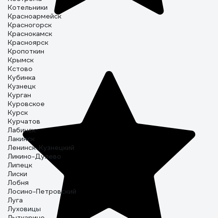
Котельники
Красноармейск
Красногорск
Краснокамск
Красноярск
Кропоткин
Крымск
Кстово
Кубинка
Кузнецк
Курган
Куровское
Курск
Курчатов
Лабинск
Лакинск
Ленинск-Кузнецкий
Ликино-Дулево
Липецк
Лиски
Лобня
Лосино-Петровский
Луга
Луховицы
Лыткарино