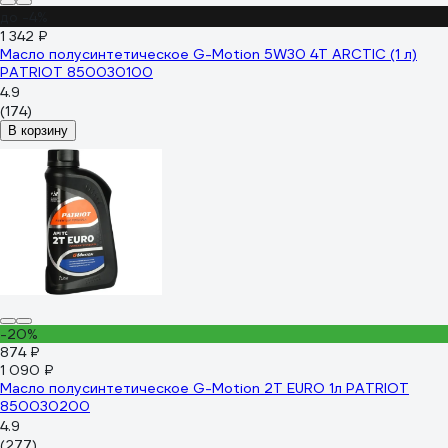
до -4%
1 342 ₽
Масло полусинтетическое G-Motion 5W30 4Т ARCTIC (1 л)
PATRIOT 850030100
4.9
(174)
В корзину
-20%
874 ₽
1 090 ₽
Масло полусинтетическое G-Motion 2Т EURO 1л PATRIOT
850030200
4.9
(277)