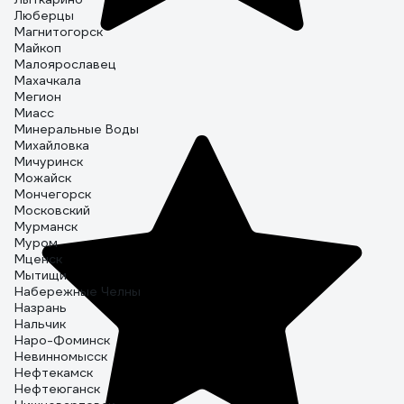
Люберцы
Магнитогорск
Майкоп
Малоярославец
Махачкала
Мегион
Миасс
Минеральные Воды
Михайловка
Мичуринск
Можайск
Мончегорск
Московский
Мурманск
Муром
Мценск
Мытищи
Набережные Челны
Назрань
Нальчик
Наро-Фоминск
Невинномысск
Нефтекамск
Нефтеюганск