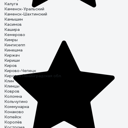
Калуга
Каменск-Уральский
Каменск-Шахтинский
Камышин
Касимов
Кашира
Кемерово
Кимры
Кингисепп
Кинешма
Киржач
Кириши
Киров
Кирово-Чепецк
Кировск Ленинградская обл.
Клин
Клинцы
Ковров
Коломна
Кольчугино
Коммунарка
Конаково
Копейск
Королёв
Кострома