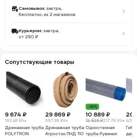
Самовывоз:
завтра,
бесплатно
, из 2 магазинов
Курьером:
завтра,
от 290 ₽
Сопутствующие товары
-16%
9 674 ₽
29 869 ₽
10 889 ₽
20 
193.48 ₽/м
597.38 ₽/м
12 926 ₽
217.78 ₽/м
409.
Дренажная труба
Дренажная труба
Одностенная
Гибк
POLYTRON
Агросток ПНД 110
труба Рувинил
двух