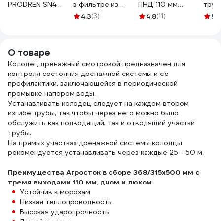
PRODREN SN4
в фильтре из
ПНД 110 мм
труб
однослойная, без
кокосового
дренажная с
ПНД 
4.3
(3)
4.8
(11)
5
(
фильтра, DN/OD,
волокна (бухта 50
фильтр TYPAR
дрен
110x50м
м) 13416
SF27 50м Т1-
филь
D105203701
ДР0-110Ф(50)
TYPA
О товаре
ДР0-
Колодец дренажный смотровой предназначен для
контроля состояния дренажной системы и ее
профилактики, заключающейся в периодической
промывке напором воды.
Устанавливать колодец следует на каждом втором
изгибе трубы, так чтобы через него можно было
обслужить как подводящий, так и отводящий участки
трубы.
На прямых участках дренажной системы колодцы
рекомендуется устанавливать через каждые 25 - 50 м.
Преимущества Агросток в сборе 368/315x500 мм с
тремя выходами 110 мм, дном и люком
Устойчив к морозам
Низкая теплопроводность
Высокая ударопрочность