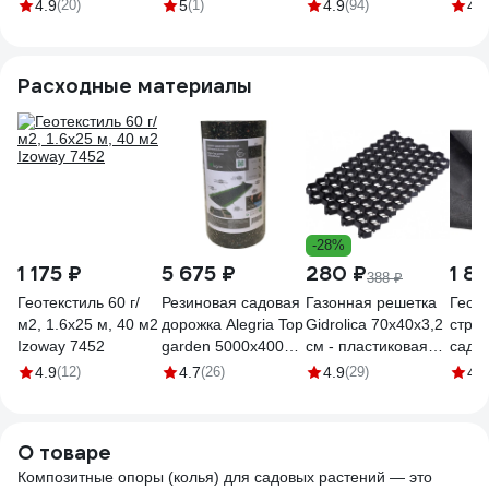
10 мм, 10 штук по
1,2 м,
8 мм, 10 штук по 1
10 шт
4.9
(20)
5
(1)
4.9
(94)
4.9
1.2 м
стеклопластиковая
м 4660228920359
4660
4660228920380
для подвязки
растений,
Расходные материалы
4660228920366
-28%
1 175 ₽
5 675 ₽
280 ₽
1 8
388 ₽
Геотекстиль 60 г/
Резиновая садовая
Газонная решетка
Геоте
м2, 1.6х25 м, 40 м2
дорожка Alegria Top
Gidrolica 70х40х3,2
стро
Izoway 7452
garden 5000x400x5
см - пластиковая
садо
мм 5000.400.5.TG
черная, клетка
сорня
4.9
(12)
4.7
(26)
4.9
(29)
4.1
С250 608
дорож
ГеоП
мкн 1
О товаре
40м2,
Композитные опоры (колья) для садовых растений — это
00-0