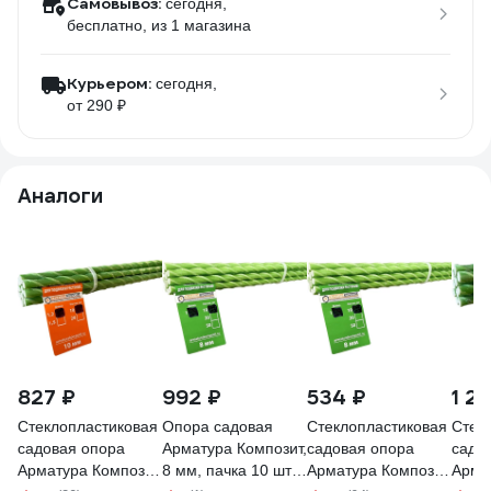
Самовывоз:
сегодня,
бесплатно
, из 1 магазина
Курьером:
сегодня,
от 290 ₽
Аналоги
827 ₽
992 ₽
534 ₽
1 2
Стеклопластиковая
Опора садовая
Стеклопластиковая
Стек
садовая опора
Арматура Композит,
садовая опора
садо
Арматура Композит
8 мм, пачка 10 шт,
Арматура Композит
Арма