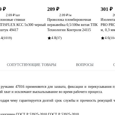
9 ₽
209 ₽
301 ₽
2.69 ₽/шт
2.09 ₽/м
2
лоновые стяжки
Проволока пломбировочная
Изолента
TISFLEX КСС 5х300 черный
нержавейка 0,5/100м витая ТПК
PRO PRO
 штук 49417
Технологии Контроля 24115
м, 0,3 м
.4
(1019)
4.8
(37)
4.6
(10
СОПУТСТВУЮЩИЕ ТОВАРЫ
ВОПРОСЫ
учками 47016 применяются для захвата, фиксации и перекусывания п
й хват и исключают выскальзывание во время рабочего процесса.
годаря чему гарантируется долгий срок службы и прочность режущий 
аналогичны ГОСТ Р 53925-2010 ГОСТ Р 53925-2010