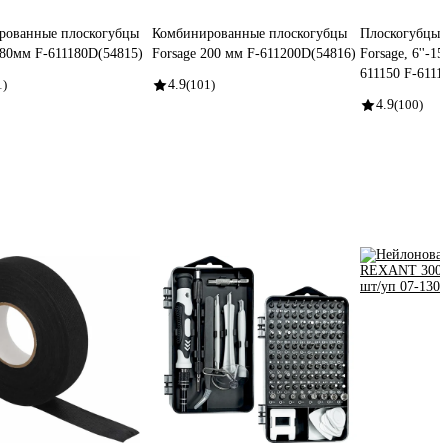
рованные плоскогубцы
Комбинированные плоскогубцы
Плоскогубцы 
180мм F-611180D(54815)
Forsage 200 мм F-611200D(54816)
Forsage, 6''-1
611150 F-6111
1)
4.9
(101)
4.9
(100)