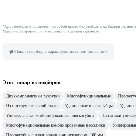
*Производитель оставляет за собой право без уведомления дилера менять 
Указанная информация не является публичной офертой
Нашли ошибку в характеристиках или описании?
Этот товар из подборок
Двухкомпонентные рукоятки
Многофункциональные
Плоскогу
Из инструментальной стали
Удлиненные плоскогубцы
Удлинен
Универсальные комбинированные плоскогубцы
Пассатижи универ
Многофункциональные комбинированные пассатижи
Универсаль
Плоскогубцы с изолированными рукоятками 160 мм