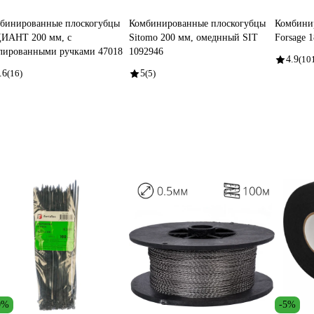
бинированные плоскогубцы
Комбинированные плоскогубцы
Комбини
ИАНТ 200 мм, с
Sitomo 200 мм, омеднный SIT
Forsage 
лированными ручками 47018
1092946
4.9
(10
.6
(16)
5
(5)
0%
-5%