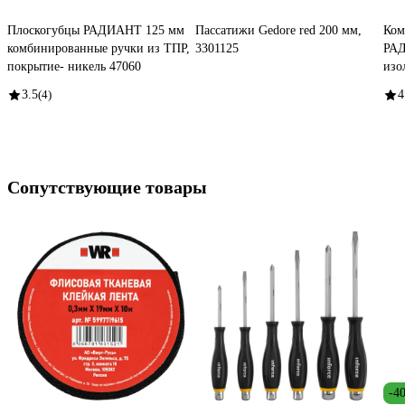
Плоскогубцы РАДИАНТ 125 мм
Пассатижи Gedore red 200 мм,
Ком
комбинированные ручки из ТПР,
3301125
РАД
покрытие- никель 47060
изо
3.5
(4)
4
Сопутствующие товары
-4