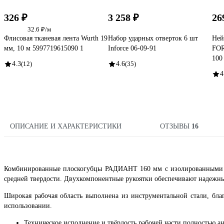
326 ₽
3 258 ₽
26
32.6 ₽/м
Флисовая тканевая лента Wurth 19
Набор ударных отверток 6 шт
Ней
мм, 10 м 5997719615090 1
Inforce 06-09-91
FOR
100
4.3
(12)
4.6
(35)
4
ОПИСАНИЕ И ХАРАКТЕРИСТИКИ
ОТЗЫВЫ
16
Комбинированные плоскогубцы РАДИАНТ 160 мм с изолированными р
средней твердости. Двухкомпонентные рукоятки обеспечивают надежны
Широкая рабочая область выполнена из инструментальной стали, бла
использовании.
Техническое исполнение и твёрдость рабочей части полностью 