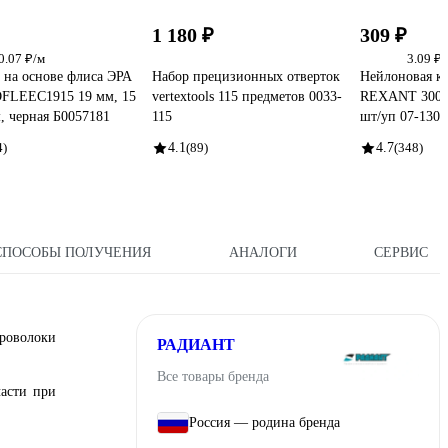
1 180 ₽
309 ₽
0.07 ₽/м
3.09 ₽
 на основе флиса ЭРА
Набор прецизионных отверток
Нейлоновая ка
FLEEC1915 19 мм, 15
vertextools 115 предметов 0033-
REXANT 300x4
м, черная Б0057181
115
шт/уп 07-1303
4)
4.1
(89)
4.7
(348)
СПОСОБЫ ПОЛУЧЕНИЯ
АНАЛОГИ
СЕРВИС
роволоки
РАДИАНТ
Все товары бренда
части при
Россия — родина бренда