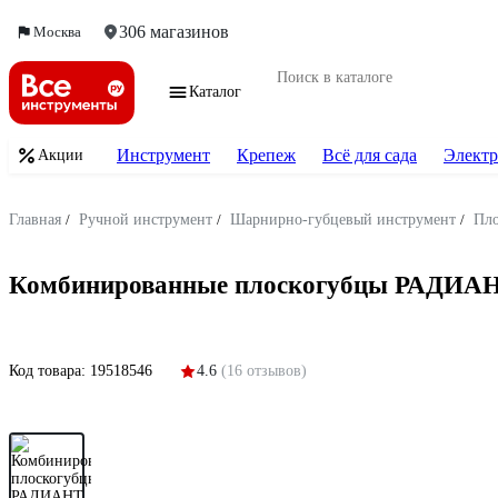
306 магазинов
Москва
Каталог
Инструмент
Крепеж
Всё для сада
Электр
Акции
Главная
/
Ручной инструмент
/
Шарнирно-губцевый инструмент
/
Пло
Комбинированные плоскогубцы РАДИАНТ
Код товара:
19518546
4.6
(16 отзывов)