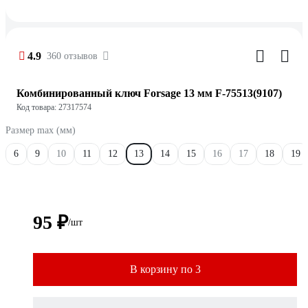
4.9
360 отзывов
Комбинированный ключ Forsage 13 мм F-75513(9107)
Код товара: 27317574
Размер max (мм)
6
9
10
11
12
13
14
15
16
17
18
19
95 ₽
/шт
В корзину по 3