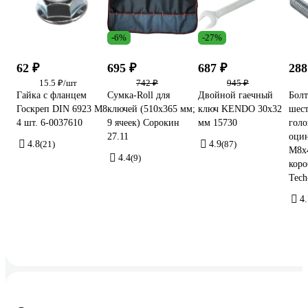
-6%
-27%
62 ₽
695 ₽
687 ₽
288
15.5 ₽/шт
742 ₽
945 ₽
Гайка с фланцем
Сумка-Roll для
Двойной гаечный
Болт
Госкреп DIN 6923 M8
ключей (510х365 мм;
ключ KENDO 30x32
шес
4 шт. 6-0037610
9 ячеек) Сорокин
мм 15730
голо
27.11
оци
4.8
(21)
4.9
(87)
М8x4
4.4
(9)
коро
Tech
4.