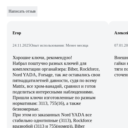
Написать отзыв
Егор
Алексе
24.11.2025
Опыт использования: Менее месяца
07.01.2
Хорошие ключи, рекомендую!
Внешне
Набрал поштучно разных ключей для
гайки 
комплектации органайзера: Biber, Rockforce,
тяги п
Nord YADA, Forsage, так же оставались свои
сточен
пятнадцатилетней давности, судя по всему
Matrix, все хром-ванадий, сравнил и готов
поделиться интересными наблюдениями.
Пришли ключи изготовленные по разным
нормативам: 3113, 755(16), а также
безномерные.
При этом из заказанных Nord YADA все
стабильно однотипные (3113), Rockforce
вразнобой (3113 и 755(номер)), Biber