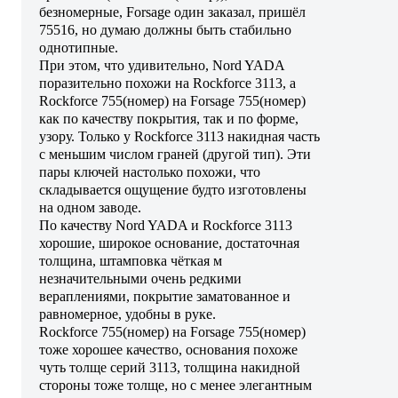
безномерные, Forsage один заказал, пришёл
75516, но думаю должны быть стабильно
однотипные.
При этом, что удивительно, Nord YADA
поразительно похожи на Rockforce 3113, а
Rockforce 755(номер) на Forsage 755(номер)
как по качеству покрытия, так и по форме,
узору. Только у Rockforce 3113 накидная часть
с меньшим числом граней (другой тип). Эти
пары ключей настолько похожи, что
складывается ощущение будто изготовлены
на одном заводе.
По качеству Nord YADA и Rockforce 3113
хорошие, широкое основание, достаточная
толщина, штамповка чёткая м
незначительными очень редкими
вераплениями, покрытие заматованное и
равномерное, удобны в руке.
Rockforce 755(номер) на Forsage 755(номер)
тоже хорошее качество, основания похоже
чуть толще серий 3113, толщина накидной
стороны тоже толще, но с менее элегантным