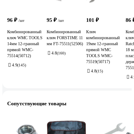
96 ₽
95 ₽
101 ₽
86 
/шт
/шт
Комбинированный
Комбинированный
Ключ
Ком
ключ WMC TOOLS
ключ FORSTIME 11
комбинированный
ключ
14мм 12-гранный
мм FT-75511(52506)
19мм 12-гранный
Ratc
прямой WMC-
прямой WMC
18 м
4.8
(160)
75514(50712)
TOOLS WMC-
плас
75519(50717)
держ
4.9
(145)
755
4.8
(15)
4.
Сопутствующие товары