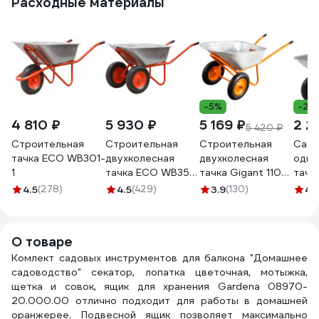
Расходные материалы
-5%
-27
4 810 ₽
5 930 ₽
5 169 ₽
2 2
5 420 ₽
Строительная
Строительная
Строительная
Садо
тачка ECO WB301-
двухколесная
двухколесная
одно
1
тачка ECO WB351-
тачка Gigant 110л,
тачк
2
200 кг,
65 л
4.5
(278)
4.5
(429)
3.9
(130)
4.
пневматические
колеса GX-02
О товаре
Комлект садовых инструментов для балкона "Домашнее
садоводство" секатор, лопатка цветочная, мотыжка,
щетка и совок, ящик для хранения Gardena 08970-
20.000.00 отлично подходит для работы в домашней
оранжерее. Подвесной ящик позволяет максимально