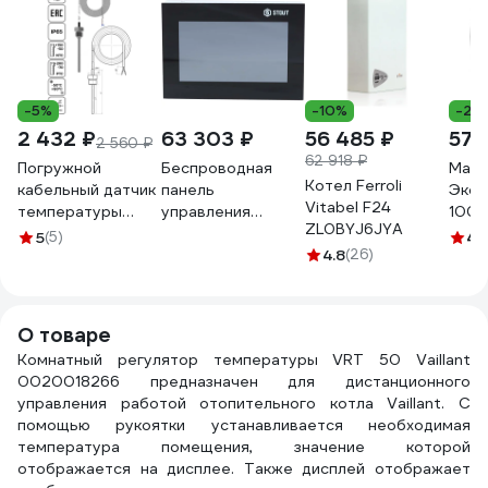
-5%
-10%
-27
2 432 ₽
63 303 ₽
56 485 ₽
579
2 560 ₽
62 918 ₽
Погружной
Беспроводная
Ман
Котел Ferroli
кабельный датчик
панель
Эко
Vitabel F24
температуры
управления
100м
ZL0BYJ6JYA
жидкости Завод
STOUT M-8e для
G1\2
5
(5)
4.
RGP 80 мм, G1/2"
рейки L-8e STE-
4.8
(26)
МД0
TU-D12 PT1000
0101-008013
1,6М
RG008VBFNBRNIM
О товаре
Комнатный регулятор температуры VRT 50 Vaillant
0020018266 предназначен для дистанционного
управления работой отопительного котла Vaillant. С
помощью рукоятки устанавливается необходимая
температура помещения, значение которой
отображается на дисплее. Также дисплей отображает