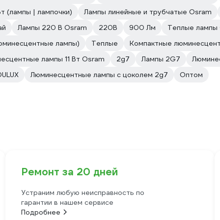
Вт (лампы | лампочки)
Лампы линейные и трубчатые Osram
ай
Лампы 220 В Osram
220В
900 Лм
Теплые лампы
юминесцентные лампы)
Теплые
Компактные люминесцен
есцентные лампы 11 Вт Osram
2g7
Лампы 2G7
Люмине
DULUX
Люминесцентные лампы с цоколем 2g7
Оптом
Ремонт за 20 дней
Устраним любую неисправность по
гарантии в нашем сервисе
Подробнее