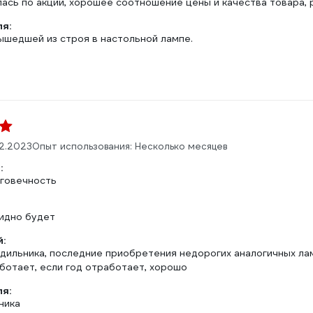
лась по акции, хорошее соотношение цены и качества товара,
ля:
ышедшей из строя в настольной лампе.
2.2023
Опыт использования: Несколько месяцев
:
лговечность
видно будет
:
одильника, последние приобретения недорогих аналогичных ла
ботает, если год отработает, хорошо
ля:
ника