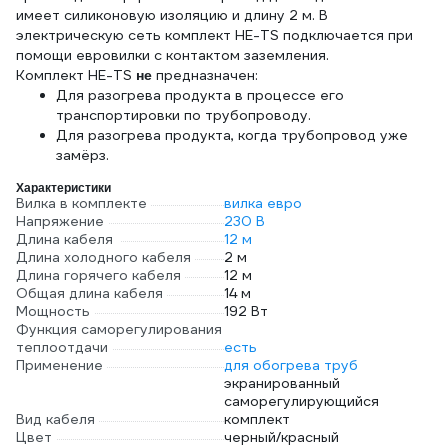
имеет силиконовую изоляцию и длину 2 м. В
электрическую сеть комплект HE-TS подключается при
помощи евровилки с контактом заземления.
Комплект HE-TS
предназначен:
не
Для разогрева продукта в процессе его
транспортировки по трубопроводу.
Для разогрева продукта, когда трубопровод уже
замёрз.
Характеристики
Вилка в комплекте
вилка евро
Напряжение
230 В
Длина кабеля
12 м
Длина холодного кабеля
2 м
Длина горячего кабеля
12 м
Общая длина кабеля
14 м
Мощность
192 Вт
Функция саморегулирования
теплоотдачи
есть
Применение
для обогрева труб
экранированный
саморегулирующийся
Вид кабеля
комплект
Цвет
черный/красный