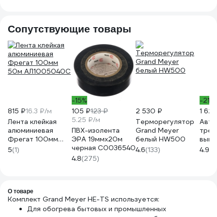
Сопутствующие товары
-15%
-21%
815 ₽
16.3 ₽/м
105 ₽
123 ₽
2 530 ₽
1 62
5.25 ₽/м
Лента клейкая
Терморегулятор
Авто
алюминиевая
ПВХ-изолента
Grand Meyer
трех
Фрегат 100мм
ЭРА 19ммх20м
белый HW500
выкл
50м АЛ1005040С
черная C0036540
c 25
5
(1)
4.6
(133)
4.9
(3
2CDS
4.8
(275)
О товаре
Комплект Grand Meyer HE-TS используется:
Для обогрева бытовых и промышленных