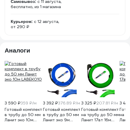
c 11 августа,
Самовывоз:
бесплатно
, из 1 магазина
c 12 августа,
Курьером:
от 290 ₽
Аналоги
3 590 ₽
359 ₽/м
3 392 ₽
376.89 ₽/м
3 325 ₽
207.81 ₽/м
3 45
Готовый комплект
Готовый комплект
Готовый комплект
Гото
в трубу до 50 мм
в трубу до 50 мм
на трубу до 50 мм
на т
Ланит эко 10м
Ланит эко 9м
Ланит 17вт 16м
Лани
LABEK010
LABEK009
LA17H016
LA17