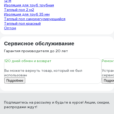
12 м
Изоляция для труб трубная
Теплый пол 2 м2
Изоляция для труб 35 мм
Теплый пол саморегулирующийся
Теплый пол красный
Оптом
Сервисное обслуживание
Гарантия производителя до 20 лет
120 дней обмен и возврат
Ремонт
Вы можете вернуть товар, который не был
Устран
использован
серви
Подробнее
Подро
Подпишитесь
на рассылку
и будьте в курсе! Акции, скидки,
распродажи ждут!