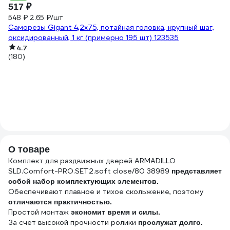
517 ₽
548 ₽
2.65 ₽/шт
Саморезы Gigant 4,2x75, потайная головка, крупный шаг,
оксидированный, 1 кг (примерно 195 шт) 123535
5
4.7
(180)
1.
Са
ок
(1
О товаре
Комплект для раздвижных дверей ARMADILLO
SLD.Comfort-PRO.SET2.soft close/80 38989
представляет
собой набор комплектующих элементов.
Обеспечивают плавное и тихое скольжение, поэтому
отличаются практичностью.
Простой монтаж
экономит время и силы.
За счет высокой прочности ролики
прослужат долго.