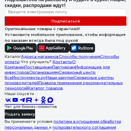
скидки, распродажи ждут!
Подписаться
Оригинальные товары с гарантией!
Установите мобильное приложение, чтобы информация
по заказам всегда была под рукой
Каталог
Адреса магазинов
Способы получения
Способы
оплаты
Что улучшить?
Контакты
О
Компании
Поставщикам
Партнерам
Информация для
инвесторов
Организациям
Сервисный центр
ВсеИнструменты.ру
Наши закупки
Сервисные центры
производителей
Правила применения рекомендательных
технологий
Каталог товаров
Наши соцсети
Чат для бизнес-клиентов
Подать заявку
Вы принимаете условия
политики в отношении обработки
персональных данных
и
пользовательского соглашения