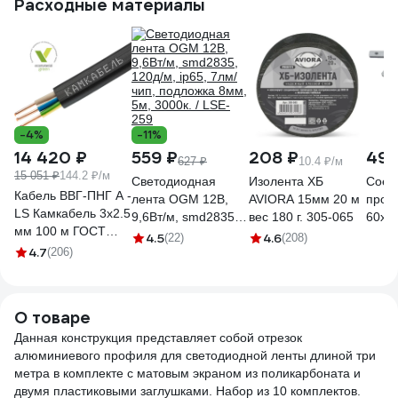
Расходные материалы
крепежа)
крепежа)
крепежа)
креп
1616350014
1616350011
1616350008
1616
-4%
-11%
14 420 ₽
559 ₽
208 ₽
495
627 ₽
10.4 ₽/м
15 051 ₽
144.2 ₽/м
Светодиодная
Изолента ХБ
Cоед
Кабель ВВГ-ПНГ А -
лента OGM 12В,
AVIORA 15мм 20 м
проф
LS Камкабель 3x2.5
9,6Вт/м, smd2835,
вес 180 г. 305-065
60x6
мм 100 м ГОСТ
120д/м, ip65, 7лм/
4.5
4.6
(22)
(208)
1157К30HG00070А0100М
4.7
(206)
чип, подложка 8мм,
5м, 3000к. / LSE-
259
О товаре
Данная конструкция представляет собой отрезок
алюминиевого профиля для светодиодной ленты длиной три
метра в комплекте с матовым экраном из поликарбоната и
двумя пластиковыми заглушками. Набор из 10 комплектов.