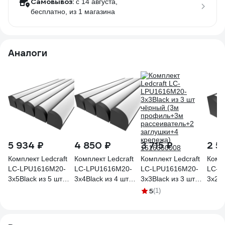
Самовывоз:
c 14 августа,
бесплатно
, из 1 магазина
Аналоги
5 934 ₽
4 850 ₽
3 715 ₽
2 5
Комплект Ledcraft
Комплект Ledcraft
Комплект Ledcraft
Компл
LC-LPU1616M20-
LC-LPU1616M20-
LC-LPU1616M20-
LC-L
3x5Black из 5 шт
3x4Black из 4 шт
3x3Black из 3 шт
3x2Bl
чёрный (3м
чёрный (3м
чёрный (3м
чёрн
5
(1)
профиль+3м
профиль+3м
профиль+3м
проф
рассеиватель+2
рассеиватель+2
рассеиватель+2
расс
заглушки+4
заглушки+4
заглушки+4
загл