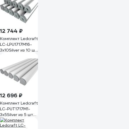
рассеиватель+2
заглушки)
1616340710
12 744 ₽
Комплект Ledcraft
LC-LPU1717M16-
3x10Silver из 10 шт
серебро (3м
профиль+3м
рассеиватель+2
заглушки)
1616340660
12 696 ₽
Комплект Ledcraft
LC-PUT1717M1-
3x5Silver из 5 шт
серебро (3м
профиль+3м