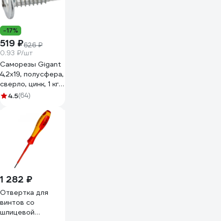
-17%
519 ₽
626 ₽
0.93 ₽/шт
Саморезы Gigant
4,2x19, полусфера,
сверло, цинк, 1 кг
(примерно 557
4.5
(64)
шт) 123575
1 282 ₽
Отвертка для
винтов со
шлицевой