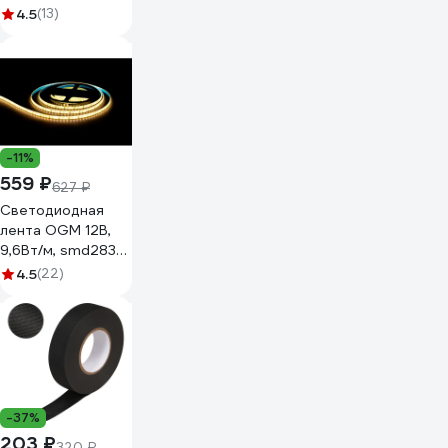
4.5
(13)
-11%
559 ₽
627 ₽
Светодиодная
лента OGM 12В,
9,6Вт/м, smd2835,
120д/м, ip65, 7лм/
4.5
(22)
чип, подложка
8мм, 5м, 3000к. /
LSE-259
-37%
203 ₽
320 ₽