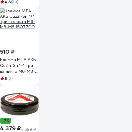
головкой KNIPEX
4.3
(25)
KN-982025
510 ₽
Клемма MTA АКБ
CuZn-Sn "+" три
шплинта М6-М8-
М6 1507700
5
(9)
-7%
4 379 ₽
4 699 ₽