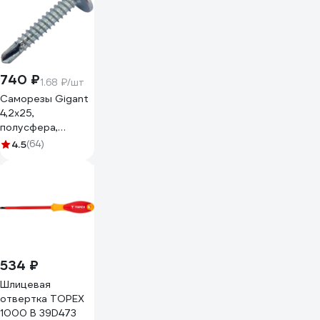
740 ₽
1.68 ₽/шт
Саморезы Gigant
4,2x25,
полусфера,
сверло, цинк, 1 кг
4.5
(64)
(примерно 440
шт) 123576
534 ₽
Шлицевая
отвертка TOPEX
1000 В 39D473