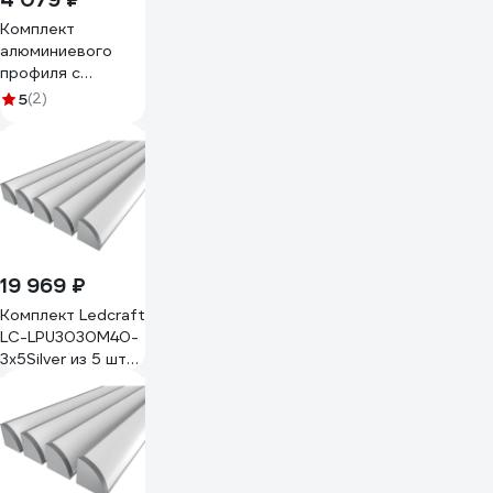
Комплект
алюминиевого
профиля с
экраном и
5
(2)
заглушками
LEDCRAFT LC-
NKU4532M16-3
1627000050
19 969 ₽
Комплект Ledcraft
LC-LPU3030M40-
3x5Silver из 5 шт
серебро (3м
профиль+3м
рассеиватель+2
заглушки+4
крепежа)
1616340541