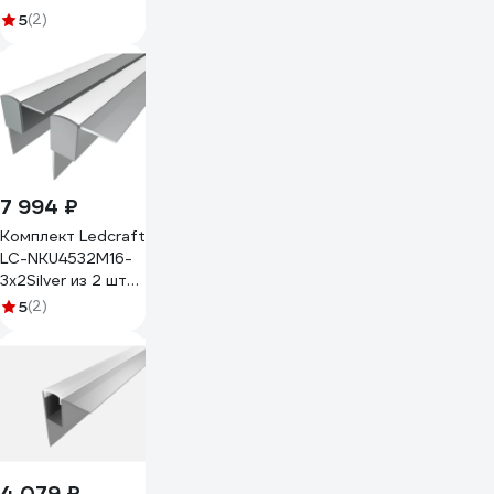
серебро (3м
5
(2)
профиль+3м
рассеиватель+2
заглушки)
1616340220
7 994 ₽
Комплект Ledcraft
LC-NKU4532M16-
3x2Silver из 2 шт
серебро (3м
5
(2)
профиль+3м
рассеиватель+2
заглушки)
1616340062
4 079 ₽