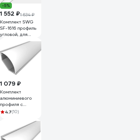
-5%
1 552 ₽
1 634 ₽
Комплект SWG
SF-1616 профиль
угловой, для
однорядной
ленты, с экраном,
3м, шт 00-
00031955
1 079 ₽
Комплект
алюминиевого
профиля с
экраном и
4.7
(10)
заглушками
LEDCRAFT LC-
LSU1616M20-3
1627000009