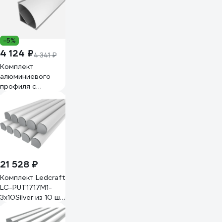
крепежа)
1616340225
-5%
4 124 ₽
4 341 ₽
Комплект
алюминиевого
профиля с
экраном и
заглушками
LEDCRAFT LC-
LPU3030M40-3
1627000055
21 528 ₽
Комплект Ledcraft
LC-PUT1717M1-
3x10Silver из 10 шт
серебро (3м
профиль+3м