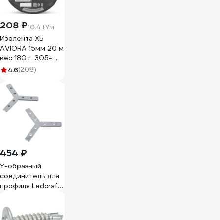
208 ₽
10.4 ₽/м
Изолента ХБ
AVIORA 15мм 20 м
вес 180 г. 305-
065
4.6
(208)
454 ₽
Y-образный
соединитель для
профиля Ledcraft
1611030006