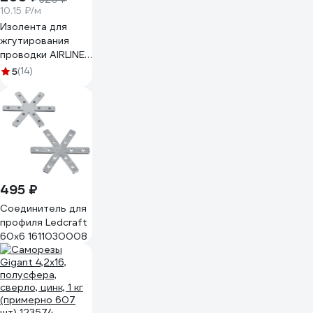
10.15 ₽/м
Изолента для
жгутирования
проводки AIRLINE
19 мм, 20 м,
5
(14)
термостойкая, на
основе
полиэстера
ADPT003
495 ₽
Cоединитель для
профиля Ledcraft
60x6 1611030008