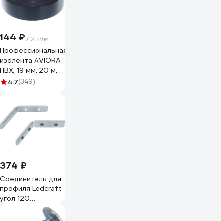
144 ₽
7.2 ₽/м
Профессиональная
изолента AVIORA
ПВХ, 19 мм, 20 м,
черная 305-030
4.7
(349)
374 ₽
Cоединитель для
профиля Ledcraft
угол 120
внутренний
1611030019