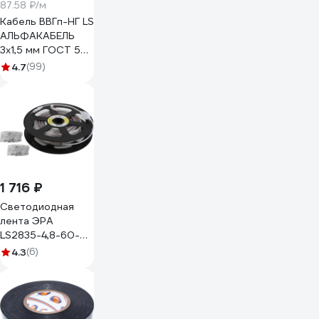
87.58 ₽/м
Кабель ВВГп-НГ LS
АЛЬФАКАБЕЛЬ
3х1,5 мм ГОСТ 50
м 05190
4.7
(99)
1 716 ₽
Светодиодная
лента ЭРА
LS2835-4,8-60-
220-2700К-IP67-
4.3
(6)
20m Б0043094