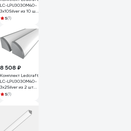
LC-LPU3030M40-
3x10Silver из 10 шт
серебро (3м
5
(1)
профиль+3м
рассеиватель+2
заглушки+4
крепежа)
1616340699
8 508 ₽
Комплект Ledcraft
LC-LPU3030M40-
3x2Silver из 2 шт
серебро (3м
5
(1)
профиль+3м
рассеиватель+2
заглушки+4
крепежа)
1616340067