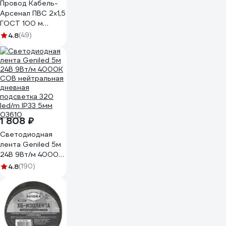
Провод Кабель-
Арсенал ПВС 2х1,5
ГОСТ 100 м
KARS-51178
4.8
(49)
1 808 ₽
Светодиодная
лента Geniled 5м
24В 9Вт/м 4000К
COB нейтральная
4.8
(190)
дневная
подсветка 320
led/m IP33 5мм
03610