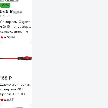
-13%
545 ₽
626 ₽
0.9 ₽/шт
Саморезы Gigant
4,2x16, полусфера,
сверло, цинк, 1 кг
(примерно 607
4.5
(64)
шт) 123574
168 ₽
Диэлектрическая
отвертка КВТ
Профи 3.0 100
78608
4.1
(23)