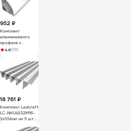
952 ₽
Комплект
алюминиевого
профиля с
экраном и
4.6
(39)
заглушками
LEDCRAFT LC-
LPU1616M20-3
1627000007
18 761 ₽
Комплект Ledcraft
LC-NKU4532M16-
3x5Silver из 5 шт
серебро (3м
профиль+3м