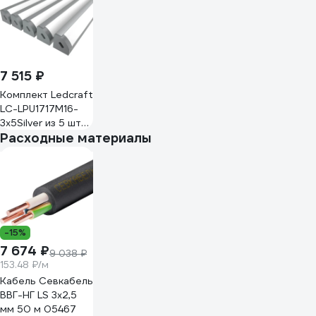
рассеиватель+2
заглушки)
1616340236
7 515 ₽
Комплект Ledcraft
LC-LPU1717M16-
3x5Silver из 5 шт
Расходные материалы
серебро (3м
профиль+3м
рассеиватель+2
заглушки)
1616340502
-15%
7 674 ₽
9 038 ₽
153.48 ₽/м
Кабель Севкабель
ВВГ-НГ LS 3х2,5
мм 50 м 05467