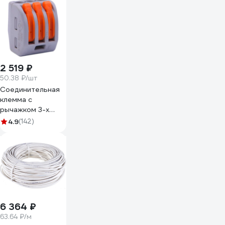
2 519 ₽
50.38 ₽/шт
Соединительная
клемма с
рычажком 3-х
проводная WAGO,
4.9
(142)
0,08-2,5мм, 400В,
32А, без пасты, 50
шт. 2651 102651
ЦБ-00015780
6 364 ₽
63.64 ₽/м