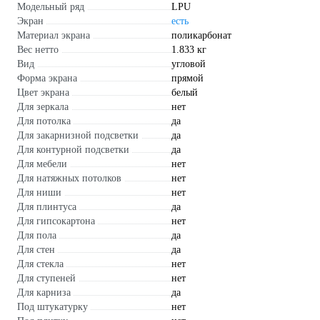
Модельный ряд
LPU
Экран
есть
Материал экрана
поликарбонат
Вес нетто
1.833 кг
Вид
угловой
Форма экрана
прямой
Цвет экрана
белый
Для зеркала
нет
Для потолка
да
Для закарнизной подсветки
да
Для контурной подсветки
да
Для мебели
нет
Для натяжных потолков
нет
Для ниши
нет
Для плинтуса
да
Для гипсокартона
нет
Для пола
да
Для стен
да
Для стекла
нет
Для ступеней
нет
Для карниза
да
Под штукатурку
нет