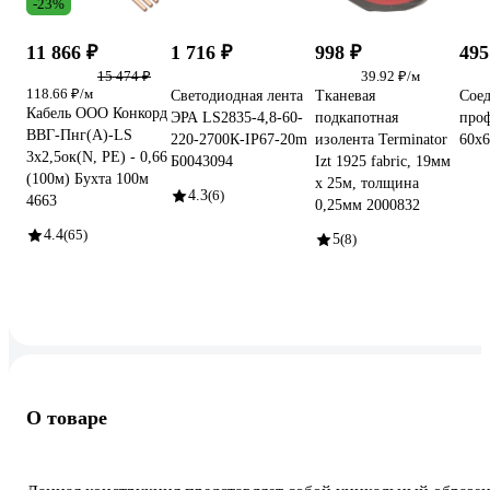
-23%
11 866 ₽
1 716 ₽
998 ₽
495
15 474 ₽
39.92 ₽/м
118.66 ₽/м
Светодиодная лента
Тканевая
Cоед
Кабель ООО Конкорд
ЭРА LS2835-4,8-60-
подкапотная
проф
ВВГ-Пнг(А)-LS
220-2700К-IP67-20m
изолента Terminator
60x6
3x2,5ок(N, PE) - 0,66
Б0043094
Izt 1925 fabric, 19мм
(100м) Бухта 100м
х 25м, толщина
4.3
(6)
4663
0,25мм 2000832
4.4
(65)
5
(8)
О товаре