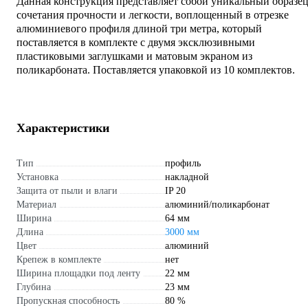
Данная конструкция представляет собой уникальный образе
сочетания прочности и легкости, воплощенный в отрезке
алюминиевого профиля длиной три метра, который
поставляется в комплекте с двумя эксклюзивными
пластиковыми заглушками и матовым экраном из
поликарбоната. Поставляется упаковкой из 10 комплектов.
Характеристики
Тип
профиль
Установка
накладной
Защита от пыли и влаги
IP 20
Материал
алюминий/поликарбонат
Ширина
64 мм
Длина
3000 мм
Цвет
алюминий
Крепеж в комплекте
нет
Ширина площадки под ленту
22 мм
Глубина
23 мм
Пропускная способность
80 %