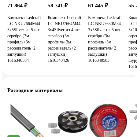
71 864 ₽
58 741 ₽
61 445 ₽
55 
Комплект Ledcraft
Комплект Ledcraft
Комплект Ledcraft
Комп
LC-NKU7664M44-
LC-NKU7664M44-
LC-NKU7650M34-
LC-
3x5Silver из 5 шт
3x4Silver из 4 шт
3x5Silver из 5 шт
3x10
серебро (3м
серебро (3м
серебро (3м
сере
профиль+3м
профиль+3м
профиль+3м
про
рассеиватель+2
рассеиватель+2
рассеиватель+2
расс
заглушки)
заглушки)
заглушки)
заг
1616340584
1616340426
1616340583
шур
1616
Расходные материалы