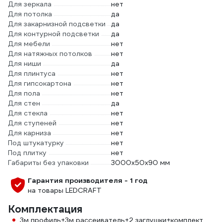
Для зеркала
нет
Для потолка
да
Для закарнизной подсветки
да
Для контурной подсветки
да
Для мебели
нет
Для натяжных потолков
нет
Для ниши
да
Для плинтуса
нет
Для гипсокартона
нет
Для пола
нет
Для стен
да
Для стекла
нет
Для ступеней
нет
Для карниза
нет
Под штукатурку
нет
Под плитку
нет
Габариты без упаковки
3000x50x90 мм
Гарантия производителя - 1 год
на товары LEDCRAFT
Комплектация
3м профиль+3м рассеиватель+2 заглушки+комплект