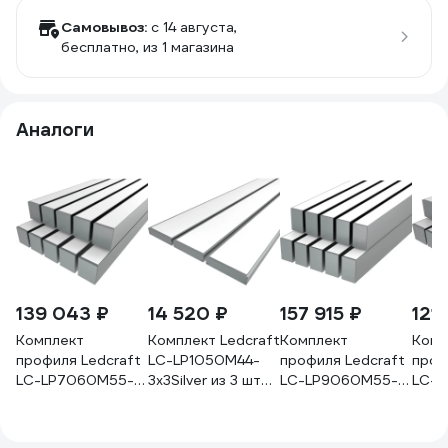
Самовывоз:
c 14 августа,
бесплатно
, из 1 магазина
Аналоги
139 043 ₽
14 520 ₽
157 915 ₽
121
Комплект
Комплект Ledcraft
Комплект
Комп
профиля Ledcraft
LC-LP1050M44-
профиля Ledcraft
проф
LC-LP7060M55-
3x3Silver из 3 шт
LC-LP9060M55-
LC-
3x10Silver 10 шт,
серебро (3м
3x10Silver 10 шт,
3x10S
серебро (3м
профиль+3м
серебро (3м
сере
профиль+3м
рассеиватель+2
профиль+3м
проф