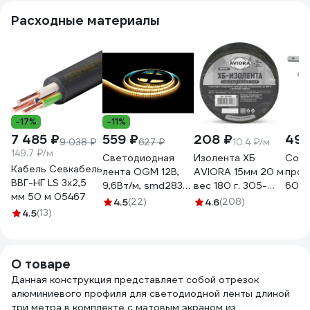
рассеиватель+2
заглушки)
рассеиватель+2
расс
Расходные материалы
заглушки+комплект
1616340238
заглушки+комплект
загл
шурупов)
шурупов)
шуру
1616340769
1616340770
1616
-17%
-11%
7 485 ₽
559 ₽
208 ₽
495
9 038 ₽
627 ₽
10.4 ₽/м
149.7 ₽/м
Светодиодная
Изолента ХБ
Cоед
Кабель Севкабель
лента OGM 12В,
AVIORA 15мм 20 м
проф
ВВГ-НГ LS 3х2,5
9,6Вт/м, smd2835,
вес 180 г. 305-
60x6
мм 50 м 05467
120д/м, ip65, 7лм/
065
4.5
(22)
4.6
(208)
4.5
(13)
чип, подложка
8мм, 5м, 3000к. /
LSE-259
О товаре
Данная конструкция представляет собой отрезок
алюминиевого профиля для светодиодной ленты длиной
три метра в комплекте с матовым экраном из