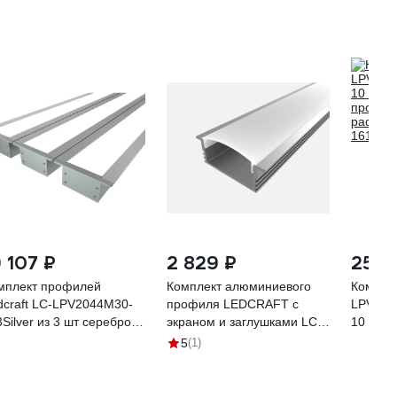
9 107 ₽
2 829 ₽
25 3
мплект профилей
Комплект алюминиевого
Комплек
dcraft LC-LPV2044M30-
профиля LEDCRAFT с
LPV1035
3Silver из 3 шт серебро
экраном и заглушками LC-
10 шт с
м профиль+3м
LPV1234M28-3 1627000045
профил
5
(1)
ссеиватель+2
рассеив
глушки+шурупов)
161634
16340318