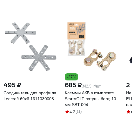
-27%
495 ₽
685 ₽
2
342.5 ₽/шт
Cоединитель для профиля
Клеммы АКБ в комплекте
На
Ledcraft 60x6 1611030008
StartVOLT латунь, болт, 10
EL
мм SBT 004
па
16
4.2
(11)