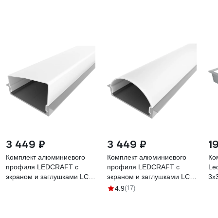
3 449 ₽
3 449 ₽
1
Комплект алюминиевого
Комплект алюминиевого
Ко
профиля LEDCRAFT с
профиля LEDCRAFT с
Le
экраном и заглушками LC-
экраном и заглушками LC-
3x
LPV0740M36T-3
LPV0740M36R-3
(3
4.9
(17)
1627000078
1627000079
ра
за
16