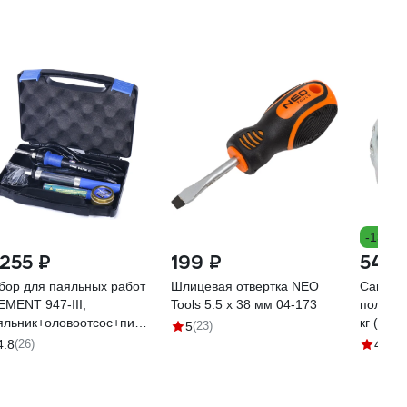
-13%
 255 ₽
199 ₽
545 
бор для паяльных работ
Шлицевая отвертка NEO
Саморез
EMENT 947-III,
Tools 5.5 x 38 мм 04-173
полусфе
яльник+оловоотсос+пинцет+очиститель
кг (при
5
(23)
758
123574
4.8
(26)
4.5
(6