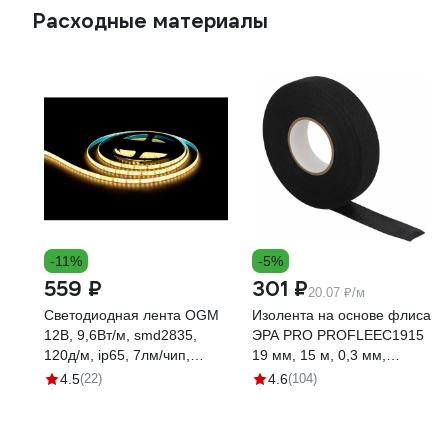
Расходные материалы
-11%
-5%
559 ₽
301 ₽
20.07 ₽/м
Светодиодная лента OGM
Изолента на основе флиса
12В, 9,6Вт/м, smd2835,
ЭРА PRO PROFLEEC1915
120д/м, ip65, 7лм/чип,
19 мм, 15 м, 0,3 мм,
подложка 8мм, 5м, 3000к. /
черная Б0057181
4.5
(22)
4.6
(104)
LSE-259