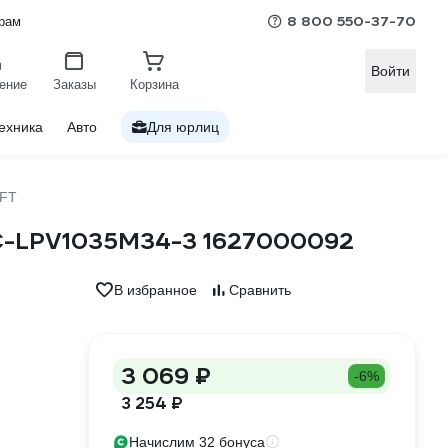
8 800 550-37-70
рам
Войти
ение
Заказы
Корзина
ехника
Авто
Для юрлиц
FT
LC-LPV1035M34-3 1627000092
В избранное
Сравнить
3 069 ₽
-6%
3 254 ₽
Начислим 32 бонуса