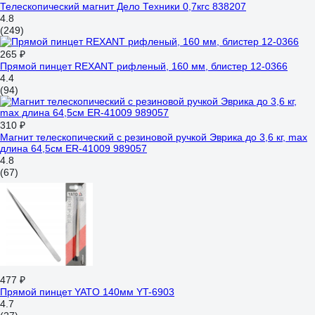
Телескопический магнит Дело Техники 0,7кгс 838207
4.8
(249)
265 ₽
Прямой пинцет REXANT рифленый, 160 мм, блистер 12-0366
4.4
(94)
310 ₽
Магнит телескопический с резиновой ручкой Эврика до 3,6 кг, max
длина 64,5см ER-41009 989057
4.8
(67)
477 ₽
Прямой пинцет YATO 140мм YT-6903
4.7