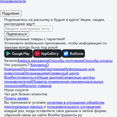
производителя
Подробнее
Подпишитесь
на рассылку
и будьте в курсе! Акции, скидки,
распродажи ждут!
Подписаться
Оригинальные товары с гарантией!
Установите мобильное приложение, чтобы информация по
заказам всегда была под рукой
Каталог
Адреса магазинов
Способы получения
Способы оплаты
Что улучшить?
Контакты
О
Компании
Поставщикам
Партнерам
Информация для
инвесторов
Организациям
Сервисный центр
ВсеИнструменты.ру
Наши закупки
Сервисные центры
производителей
Правила применения рекомендательных
технологий
Каталог товаров
Наши соцсети
Чат для бизнес-клиентов
Подать заявку
Вы принимаете условия
политики в отношении обработки
персональных данных
и
пользовательского соглашения
каждый раз, когда оставляете свои данные в любой форме
обратной связи на сайте ВсеИнструменты.ру