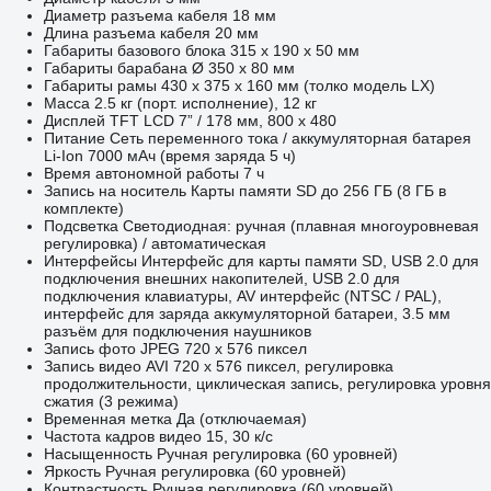
Диаметр разъема кабеля 18 мм
Длина разъема кабеля 20 мм
Габариты базового блока 315 x 190 x 50 мм
Габариты барабана Ø 350 x 80 мм
Габариты рамы 430 x 375 x 160 мм (толко модель LX)
Масса 2.5 кг (порт. исполнение), 12 кг
Дисплей TFT LCD 7” / 178 мм, 800 х 480
Питание Сеть переменного тока / аккумуляторная батарея
Li-Ion 7000 мАч (время заряда 5 ч)
Время автономной работы 7 ч
Запись на носитель Карты памяти SD до 256 ГБ (8 ГБ в
комплекте)
Подсветка Светодиодная: ручная (плавная многоуровневая
регулировка) / автоматическая
Интерфейсы Интерфейс для карты памяти SD, USB 2.0 для
подключения внешних накопителей, USB 2.0 для
подключения клавиатуры, AV интерфейс (NTSC / PAL),
интерфейс для заряда аккумуляторной батареи, 3.5 мм
разъём для подключения наушников
Запись фото JPEG 720 x 576 пиксел
Запись видео AVI 720 x 576 пиксел, регулировка
продолжительности, циклическая запись, регулировка уровня
сжатия (3 режима)
Временная метка Да (отключаемая)
Частота кадров видео 15, 30 к/с
Насыщенность Ручная регулировка (60 уровней)
Яркость Ручная регулировка (60 уровней)
Контрастность Ручная регулировка (60 уровней)