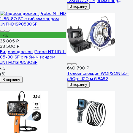
1280x720, 1 м, 4 мм зонд,
поворот камеры 360° IC-
В корзину
VC1042W
-7%
35 805 ₽
38 500 ₽
Видеоэндоскоп jProbe NT HD 1-
85-80 SF c гибким зондом
JNTHD1SP8580SF
640 790 ₽
4.3
Телеинспекция WOPSON b5-
(6)
c50pt 120 м 6.8462
В корзину
В корзину