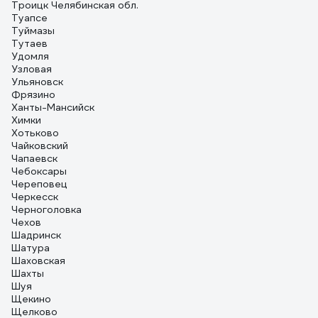
Троицк Челябинская обл.
Туапсе
Туймазы
Тутаев
Удомля
Узловая
Ульяновск
Фрязино
Ханты-Мансийск
Химки
Хотьково
Чайковский
Чапаевск
Чебоксары
Череповец
Черкесск
Черноголовка
Чехов
Шадринск
Шатура
Шаховская
Шахты
Шуя
Щекино
Щелково