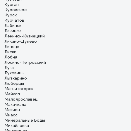
Курган
Куровское
Курск
Курчатов
Лабинск
Лакинск
Ленинск-Кузнецкий
Ликино-Дулево
Липецк
Лиски
Лобня
Лосино-Петровский
Луга
Луховицы
Лыткарино
Люберцы
Магнитогорск
Майкоп
Малоярославец
Махачкала
Мегион
Миасс
Минеральные Воды
Михайловка
Мичуринск