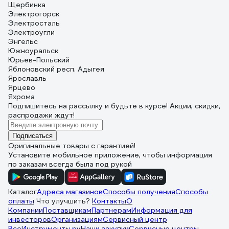
Щербинка
Электрогорск
Электросталь
Электроугли
Энгельс
Южноуральск
Юрьев-Польский
Яблоновский респ. Адыгея
Ярославль
Ярцево
Яхрома
Подпишитесь
на рассылку
и будьте в курсе! Акции, скидки,
распродажи ждут!
Подписаться
Оригинальные товары с гарантией!
Установите мобильное приложение, чтобы информация
по заказам всегда была под рукой
Каталог
Адреса магазинов
Способы получения
Способы
оплаты
Что улучшить?
Контакты
О
Компании
Поставщикам
Партнерам
Информация для
инвесторов
Организациям
Сервисный центр
ВсеИнструменты.ру
Наши закупки
Сервисные центры