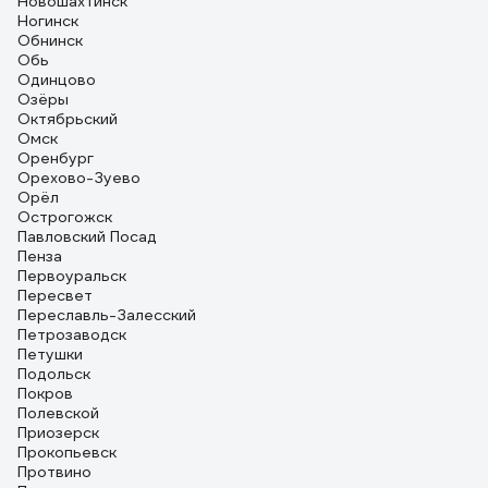
Новошахтинск
Ногинск
Обнинск
Обь
Одинцово
Озёры
Октябрьский
Омск
Оренбург
Орехово-Зуево
Орёл
Острогожск
Павловский Посад
Пенза
Первоуральск
Пересвет
Переславль-Залесский
Петрозаводск
Петушки
Подольск
Покров
Полевской
Приозерск
Прокопьевск
Протвино