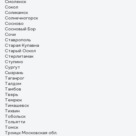
Смоленск
Сокол
Соликамск
Солнечногорск
Сосново
Сосновый Бор
Сочи
Ставрополь
Старая Купавна
Старый Оскол
Стерлитамак
Ступино
Сургут
Сызрань
Таганрог
Талдом
Тамбов
Тверь
Темрюк
Тимашевск
Тихвин
Тобольск
Тольятти
Томск
Троицк Московская обл.