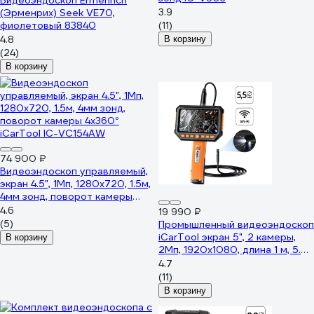
Видеоэндоскоп Ermenrich
3.9
(Эрменрих) Seek VE70,
фиолетовый 83840
(11)
4.8
В корзину
(24)
В корзину
74 900 ₽
Видеоэндоскоп управляемый,
экран 4.5", 1Мп, 1280x720, 1.5м,
4мм зонд, поворот камеры
4х360° iCarTool IC-VC154AW
4.6
19 990 ₽
(5)
Промышленный видеоэндоскоп
iCarTool экран 5", 2 камеры,
В корзину
2Мп, 1920x1080, длина 1 м, 5.5
мм, сменный зонд IC-V116B
4.7
(11)
В корзину