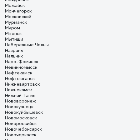
Можайск
Мончегорск
Московский
Мурманск
Муром
Мценск
Мытищи
Набережные Челны
Назрань
Нальчик
Наро-Фоминск
Невинномысск
Нефтекамск
Нефтеюганск
Нижневартовск
Нижнекамск
Нижний Тагил
Нововоронеж
Новокузнецк
Новокуйбышевск
Новомосковск
Новороссийск
Новочебоксарск
Новочеркасск