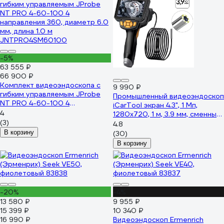
-5%
63 555 ₽
66 900 ₽
Комплект видеоэндоскопа c
9 990 ₽
гибким управляемым JProbe
Промышленный видеоэндоскоп
NT PRO 4-60-100 4
iCarTool экран 4.3", 1 Мп,
направления 360, диаметр 6.0
4
1280x720, 1 м, 3.9 мм, сменный
мм, длина 1.0 м
(3)
зонд IC-V112C
4.8
JNTPRO4SM60100
В корзину
(30)
В корзину
-20%
-4%
13 580 ₽
9 955 ₽
15 399 ₽
10 340 ₽
16 990 ₽
Видеоэндоскоп Ermenrich