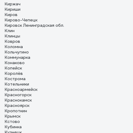
Киржач
Кириши
Киров
Кирово-Чепецк
Кировск Ленинградская обл.
Клин
Клинцы
Ковров
Коломна
Кольчугино
Коммунарка
Конаково
Копейск
Королёв
Кострома
Котельники
Красноармейск
Красногорск
Краснокамск
Красноярск
Кропоткин
Крымск
Кстово
Кубинка
Кузнецк