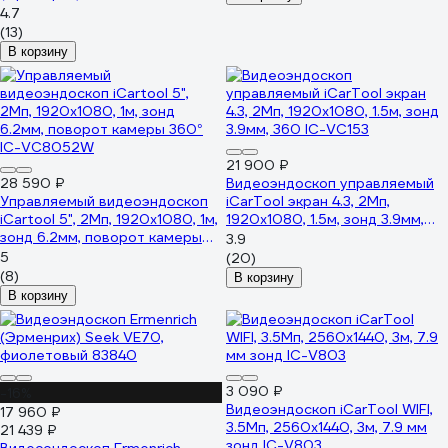
4.7
(13)
В корзину
21 900 ₽
28 590 ₽
Видеоэндоскоп управляемый
Управляемый видеоэндоскоп
iCarTool экран 4.3, 2Мп,
iCartool 5", 2Мп, 1920x1080, 1м,
1920x1080, 1.5м, зонд 3.9мм,
зонд 6.2мм, поворот камеры
360 IC-VC153
3.9
360° IC-VC8052W
5
(20)
(8)
В корзину
В корзину
3 090 ₽
-16%
Видеоэндоскоп iCarTool WIFI,
17 960 ₽
3.5Мп, 2560x1440, 3м, 7.9 мм
21 439 ₽
зонд IC-V803