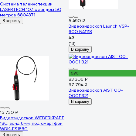
Система телеинспекции
LASERTECH 10.1 с зондом 50
метров 6804371
5 490 ₽
В корзину
Видеоэндоскоп Launch VSP-
600 N41118
4.3
(13)
В корзину
-15%
83 306 ₽
97 794 ₽
Видеоэндоскоп AIST 00-
00011321
В корзину
15 730 ₽
Видеоэндоскоп WIEDERKRAFT
180, зонд 6мм, под смартфон
WDK-ES1860
В корзину