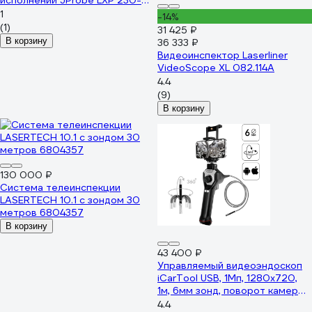
исполнении JProbe LXP 230-
3000 диаметр 23.0 мм, длина
1
-14%
30 м JLXPSP2303000
(1)
31 425 ₽
В корзину
36 333 ₽
Видеоинспектор Laserliner
VideoScope XL 082.114A
4.4
(9)
В корзину
130 000 ₽
Система телеинспекции
LASERTECH 10.1 с зондом 30
метров 6804357
В корзину
43 400 ₽
Управляемый видеоэндоскоп
iCarTool USB, 1Мп, 1280x720,
1м, 6мм зонд, поворот камеры
4х360° IC-V106AW
4.4