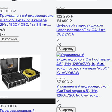
18 900 ₽
-7%
Промышленный видеоэндоскоп
122 295 ₽
iCarTool экран 5", 1 камера,
131 499 ₽
2Мп, 1920x1080, 1 м, 3.9 мм,
Цифровой видеоэндоскоп
сменный зонд IC-V116C
4.4
Laserliner VideoFlex G4 Ultra
(7)
082.240A
5
В корзину
(6)
В корзину
57 990 ₽
Управляемый видеоэндоскоп
iCarTool экран 4.5", 1Мп,
1280x720, 1м, 6мм зонд,
поворот камеры 4х360° IC-
5
до -4%
VC106AW
(2)
327 190 ₽
В корзину
Профессиональный