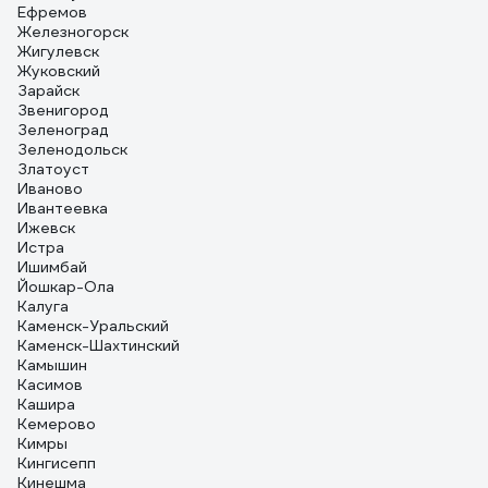
Ефремов
Железногорск
Жигулевск
Жуковский
Зарайск
Звенигород
Зеленоград
Зеленодольск
Златоуст
Иваново
Ивантеевка
Ижевск
Истра
Ишимбай
Йошкар-Ола
Калуга
Каменск-Уральский
Каменск-Шахтинский
Камышин
Касимов
Кашира
Кемерово
Кимры
Кингисепп
Кинешма