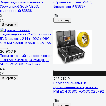
Видеоэндоскоп Ermenrich
(Эрменрих) Seek VE40,
(Эрменрих) Seek VE50,
фиолетовый 83837
фиолетовый 83838
5
5
(5)
(7)
В корзину
В корзину
20 900 ₽
Промышленный видеоэндоскоп
iCarTool экран 5", 3 камеры, 2
Мп, 1920x1080, 1 м, 8 мм
сменный зонд IC-V116A
4.4
(7)
до -4%
В корзину
247 210 ₽
Профессиональный
промышленный видеоскоп
МЕГЕОН 33810 к0000025792
5
(16)
В корзину