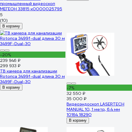
промышленный видеоскоп
МЕГЕОН 33815 к0000025795
5
(10)
В корзину
-20%
239 946 ₽
299 933 ₽
ТВ камера для канализации
Rotorica 3499f-dual длина 30 м
3499F-Dual-30
В корзину
-7%
32 550 ₽
35 000 ₽
Видеоэндоскоп LASERTECH
MANUAL 10, 1 метр, 6.4 мм
10164 18290
В корзину