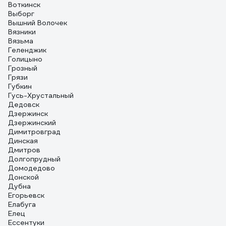
Воткинск
Выборг
Вышний Волочек
Вязники
Вязьма
Геленджик
Голицыно
Грозный
Грязи
Губкин
Гусь-Хрустальный
Дедовск
Дзержинск
Дзержинский
Димитровград
Динская
Дмитров
Долгопрудный
Домодедово
Донской
Дубна
Егорьевск
Елабуга
Елец
Ессентуки