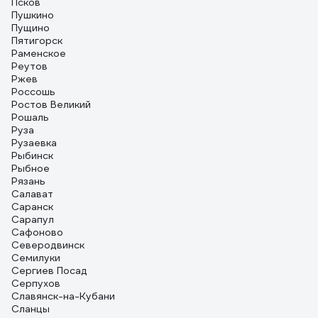
Псков
Пушкино
Пущино
Пятигорск
Раменское
Реутов
Ржев
Россошь
Ростов Великий
Рошаль
Руза
Рузаевка
Рыбинск
Рыбное
Рязань
Салават
Саранск
Сарапул
Сафоново
Северодвинск
Семилуки
Сергиев Посад
Серпухов
Славянск-на-Кубани
Сланцы