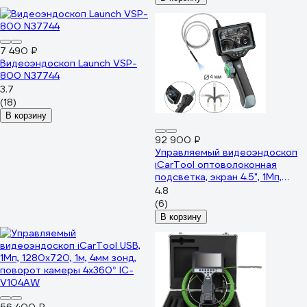
7 490 ₽
Видеоэндоскоп Launch VSP-
800 N37744
3.7
(18)
В корзину
92 900 ₽
Управляемый видеоэндоскоп
iCarTool оптоволоконная
подсветка, экран 4.5", 1Мп,
1280х720, 1м, 4мм зонд,
4.8
поворот камеры 360° IC-
(6)
VC1042WL
В корзину