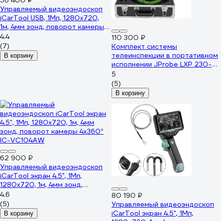
56 400 ₽
Управляемый видеоэндоскоп
iCarTool USB, 1Мп, 1280x720,
1м, 4мм зонд, поворот камеры
4х360° IC-V104AW
4.4
110 300 ₽
(7)
Комплект системы
телеинспекции в портативном
В корзину
исполнении JProbe LXP 230-
4000, диаметр 23.0 мм, длина
5
40.0 м JLXPSP2304000
(5)
В корзину
62 900 ₽
Управляемый видеоэндоскоп
iCarTool экран 4.5", 1Мп,
1280x720, 1м, 4мм зонд,
поворот камеры 4х360° IC-
4.6
80 190 ₽
VC104AW
(5)
Управляемый видеоэндоскоп
iCarTool экран 4.5", 1Мп,
В корзину