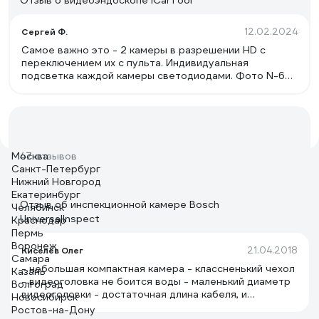
Отзыв о видеоэндоскопе iCarTool
12.02.2024
Сергей Ф.
Самое важно это - 2 камеры в разрешении HD с
переключением их с пульта. Индивидуальная
подсветка каждой камеры светодиодами. Фото N-6
проводкой - сделано основной центральной камерой,
фото N-7 направляющих - боковой. Никакой маеты с
зеркалами на насадках. Большим плюсом размещение
камер близко к друг другу. Ввел зонд в полость,
включил боковую камеру, повернул зонд вокруг оси
на 360 град - получил полную картину. Переключил за
Москва
47 отзывов
3-5 сек на центральную камеру - увидел что впереди
Санкт-Петербург
... просто песня !!! Зарядка от стандартного БП к
Нижний Новгород
смартфону через разъем USB Type-C.
Екатеринбург
Отзыв об инспекционной камере Bosch
Челябинск
UniversalInspect
Краснодар
Пермь
Воронеж
21.04.2018
Киселёв Олег
Самара
- небольшая компактная камера - классненький чехол
Казань
- видеоголовка не боится воды - маленький диаметр
Волгоград
видеоголовки - достаточная длина кабеля, и
Новосибирск
отсоединять его не надо, укладывается вокруг
Ростов-на-Дону