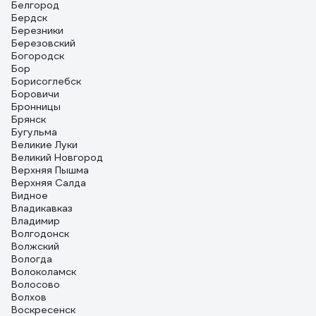
джипроба формат качества HD. Но на таком
Белгород
маленьком экране как телефон или тот что в
Бердск
комплекте вы разницы не ощутите. Очень удобное
Березники
управление артикуляций и всякими дополнительными
Березовский
функциями. Их достаточно. Описывать все не буду. На
Богородск
Ютубе можете посмотреть мой обзор, если будет
Бор
интересно, запишу новый и более детальный. Один из
Борисоглебск
важных нюансов для работы с ДВС на последнем
Боровичи
фото, кто шарит тот поймет в чем плюс
Бронницы
Брянск
Бугульма
Великие Луки
Великий Новгород
Верхняя Пышма
Верхняя Салда
Видное
Владикавказ
Владимир
Волгодонск
Волжский
Вологда
Волоколамск
Волосово
Волхов
Воскресенск