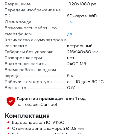
Разрешение
1920х1080 px
Передача изображения на
ПК
SD-карта, WiFi
Длина зонда
1 м
Возможность работы со
смартфоном
да
Количество аккумуляторов в
комплекте
встроенный
Габариты без упаковки
215x140x80 мм
Разворот камеры
нет
Внутренняя память
2400 Мб
Время работы на одном
заряде
5 ч
Рабочая температура
от -10 до + 60 °С
Вес нетто
0.51 кг
Гарантия производителя 1 год
на товары iCarTool
Комплектация
Видеоэндоскоп IC-V116C
Съемный зонд с камерой Ø 3.9 мм