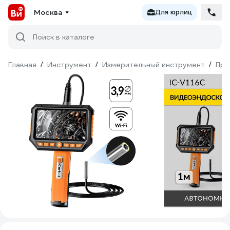
Москва
Для юрлиц
Поиск в каталоге
Главная
/
Инструмент
/
Измерительный инструмент
/
При