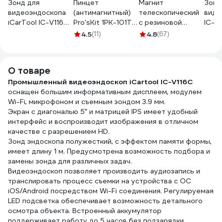
Зонд для
Пинцет
Магнит
Зонд
видеоэндоскопа
(антимагнитный)
телескопический
виде
iCarTool IC-V116A,
Pro'sKit 1PK-101T
с резиновой
IC-V1
2 камеры, 5м, 8мм
00072643
ручкой Эврика до
3 кам
4.5
(11)
4.8
(67)
IC-VP116A-5-8-2
3,6 кг, max длина
IC-V
64,5см ER-41009
989057
О товаре
Промышленный видеоэндоскоп iCartool IC-V116C
оснащен большим информативным дисплеем, модулем
Wi-Fi, микрофоном и съемным зондом 3.9 мм.
Экран с диагональю 5” и матрицей IPS имеет удобный
интерфейс и воспроизводит изображения в отличном
качестве с разрешением HD.
Зонд эндоскопа полужесткий, с эффектом памяти формы,
имеет длину 1 м. Предусмотрена возможность подбора и
замены зонда для различных задач.
Видеоэндоскоп позволяет производить аудиозапись и
транслировать процесс съемки на устройства с ОС
iOS/Android посредством Wi-Fi соединения. Регулируемая
LED подсветка обеспечивает возможность детального
осмотра объекта. Встроенный аккумулятор
поддерживает работу до 5 часов без подзарядки.