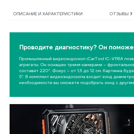
ОПИСАНИЕ И ХАРАКТЕРИСТИКИ
ОТЗЫВЫ
7
Проводите диагностику? Он поможе
Промышленный видеоэндоскоп iCarTool IC-V116A поз
агрегаты. Он оснащен тремя камерами ­– фронтально
составит 220°. Фокус – от 1,5 до 12 см. Картинка бу
5". В комплект видеоэндоскопа входит зонд диаметро
необходимости вы сможете подобрать зонд с другим