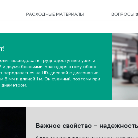
РАСХОДНЫЕ МАТЕРИАЛЫ
ВОПРОСЫ
т!
волит исследовать труднодоступные узлы и
й и двумя боковыми. Благодаря этому обзор
дет передаваться на HD-дисплей с диагональю
м 8 мм и длиной 1 м. Он съемный, поэтому при
 диаметром.
Важное свойство – надежност
Камера видеоэндоскопа часто контактирует с