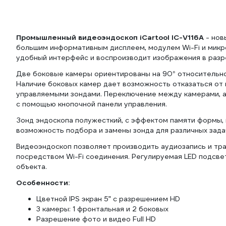
Промышленный видеоэндоскоп iCartool IC-V116A
- нов
большим информативным дисплеем, модулем Wi-Fi и микро
удобный интерфейс и воспроизводит изображения в разр
Две боковые камеры ориентированы на 90° относительно
Наличие боковых камер дает возможность отказаться от
управляемыми зондами. Переключение между камерами, а
с помощью кнопочной панели управления.
Зонд эндоскопа полужесткий, с эффектом памяти формы, 
возможность подбора и замены зонда для различных зада
Видеоэндоскоп позволяет производить аудиозапись и тра
посредством Wi-Fi соединения. Регулируемая LED подсв
объекта.
Особенности:
Цветной IPS экран 5” с разрешением HD
3 камеры: 1 фронтальная и 2 боковых
Разрешение фото и видео Full HD