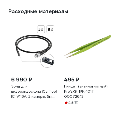
Расходные материалы
6 990 ₽
495 ₽
Зонд для
Пинцет (антимагнитный)
видеоэндоскопа iCarTool
Pro'sKit 1PK-101T
IC-V116A, 2 камеры, 5м,
00072643
8мм IC-VP116A-5-8-2
4.5
(11)