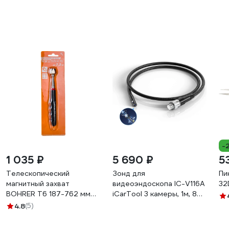
-
1 035 ₽
5 690 ₽
5
Телескопический
Зонд для
Пи
магнитный захват
видеоэндоскопа IC-V116A
32
BOHRER Т6 187-762 мм
iCarTool 3 камеры, 1м, 8
16LBS до 7,2 кг 72551876
мм IC-VP11680-5P
4.8
(5)