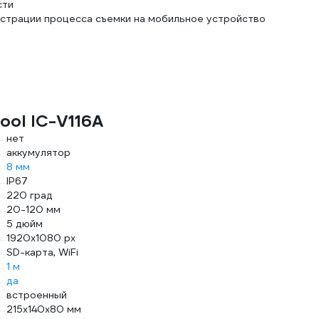
сти
страции процесса съемки на мобильное устройство
ool IC-V116A
нет
аккумулятор
8 мм
IP67
220 град
20-120 мм
5 дюйм
1920х1080 px
SD-карта, WiFi
1 м
да
встроенный
215x140x80 мм