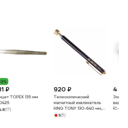
22%
31 ₽
920 ₽
4 75
нцет TOPEX 135 мм
Телескопический
Зонд д
D425
магнитный извлекатель
видеоэ
KING TONY 130-640 мм,
IC-V116
4.8
(17)
1,6 кг 2128-26
мм IC-
5
(5)