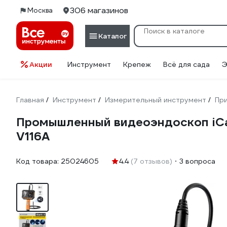
306 магазинов
Москва
Каталог
Акции
Инструмент
Крепеж
Всё для сада
Э
Главная
Инструмент
Измерительный инструмент
При
/
/
/
Промышленный видеоэндоскоп iCarT
V116A
Код товара:
25024605
4.4
(7 отзывов)
3 вопроса