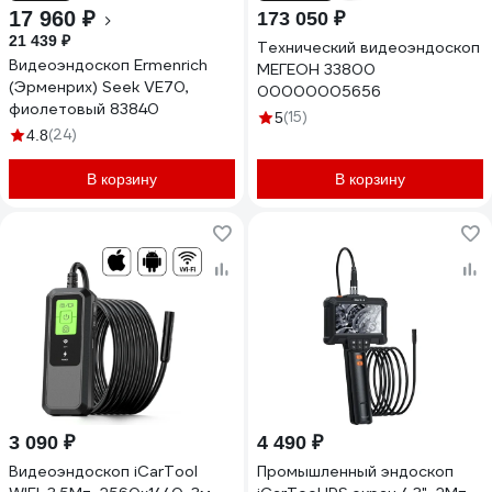
17 960 ₽
173 050 ₽
21 439 ₽
Технический видеоэндоскоп
Видеоэндоскоп Ermenrich
МЕГЕОН 33800
(Эрменрих) Seek VE70,
00000005656
фиолетовый 83840
(15)
5
(24)
4.8
В корзину
В корзину
3 090 ₽
4 490 ₽
Видеоэндоскоп iCarTool
Промышленный эндоскоп