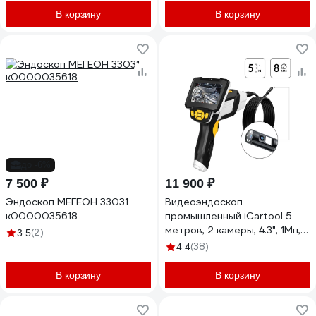
В корзину
В корзину
до -6%
7 500 ₽
11 900 ₽
Эндоскоп МЕГЕОН 33031
Видеоэндоскоп
к0000035618
промышленный iCartool 5
метров, 2 камеры, 4.3", 1Мп,
(2)
3.5
1280х720, 8 мм сменный
(38)
4.4
зонд IC-V112A-5
В корзину
В корзину