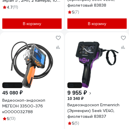
экран 5", 2Мп, 2 камеры, 10м,
фиолетовый 83838
8 мм сменный зонд IC-V116A-
(11)
4.7
10
(7)
5
В корзину
В корзину
до -6%
-4%
9 955 ₽
45 080 ₽
10 340 ₽
Видеоскоп-эндоскоп
Видеоэндоскоп Ermenrich
МЕГЕОН 33500-376
(Эрменрих) Seek VE40,
к0000032788
фиолетовый 83837
(13)
5
(5)
5