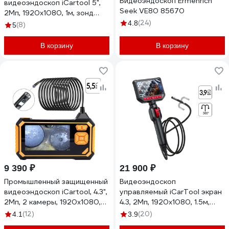
Видеоэндоскоп Ermenrich
видеоэндоскоп iCartool 5",
Seek VE80 85670
2Мп, 1920x1080, 1м, зонд
6.2мм, поворот камеры 360°
(24)
4.8
(8)
5
IC-VC8052W
В корзину
В корзину
9 390 ₽
21 900 ₽
Промышленный защищенный
Видеоэндоскоп
видеоэндоскоп iCartool, 4.3",
управляемый iCarTool экран
2Мп, 2 камеры, 1920х1080,
4.3, 2Мп, 1920x1080, 1.5м,
3м, 5.5 мм, IC-V117
зонд 3.9мм, 360 IC-VC153
(12)
(20)
4.1
3.9