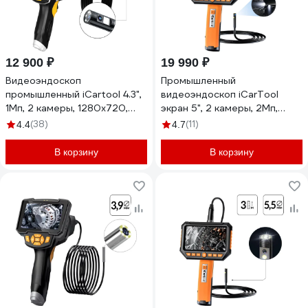
12 900 ₽
19 990 ₽
Видеоэндоскоп
Промышленный
промышленный iCartool 4.3",
видеоэндоскоп iCarTool
1Мп, 2 камеры, 1280x720,
экран 5", 2 камеры, 2Мп,
10м, 8 мм сменный зонд IC-
1920x1080, длина 1 м, 5.5 мм,
(38)
(11)
4.4
4.7
V112A-10
сменный зонд IC-V116B
В корзину
В корзину