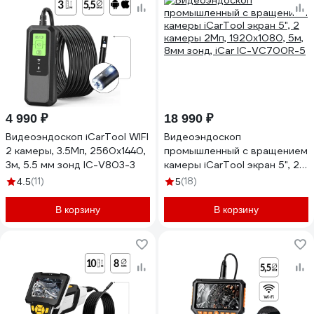
4 990 ₽
18 990 ₽
Видеоэндоскоп iCarTool WIFI
Видеоэндоскоп
2 камеры, 3.5Мп, 2560x1440,
промышленный с вращением
3м, 5.5 мм зонд IC-V803-3
камеры iCarTool экран 5", 2
камеры 2Мп, 1920x1080, 5м,
(11)
(18)
4.5
5
8мм зонд, iCar IC-VC700R-5
В корзину
В корзину