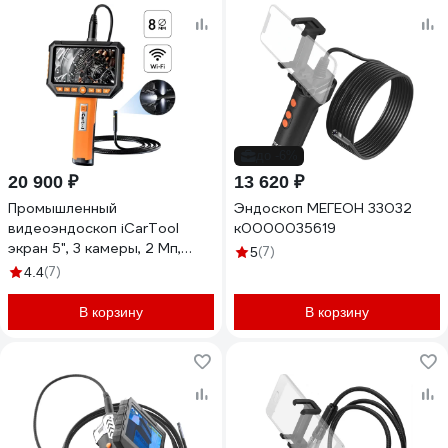
до -6%
20 900 ₽
13 620 ₽
Промышленный
Эндоскоп МЕГЕОН 33032
видеоэндоскоп iCarTool
к0000035619
экран 5", 3 камеры, 2 Мп,
(7)
5
1920x1080, 1 м, 8 мм
(7)
4.4
сменный зонд IC-V116A
В корзину
В корзину