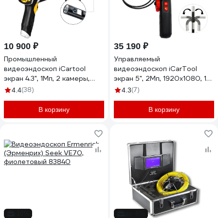
10 900 ₽
35 190 ₽
Промышленный
Управляемый
видеоэндоскоп iCartool
видеоэндоскоп iCarTool
экран 4.3", 1Мп, 2 камеры,
экран 5", 2Мп, 1920x1080, 1
1280х720, длина 1 м, 5.5 мм
м, 6 мм, поворот камеры
(38)
(7)
4.4
4.3
сменный зонд IC-V112A
360° IC-V200C
В корзину
В корзину
-16%
до -6%