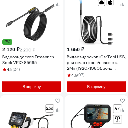
-7%
2 120 ₽
1 650 ₽
2 290 ₽
Видеоэндоскоп Ermenrich
Видеоэндоскоп iCarTool USB,
Seek VE10 85665
для смартфона/планшета
2Мп (1920x1080), зонд
(24)
4.8
7.9мм, длина 1м IC-V801
(97)
4.6
В корзину
В корзину