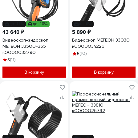
до -11%
до -10%
до -6%
43 640 ₽
5 890 ₽
Видеоскоп-эндоскоп
Видеоскоп МЕГЕОН 33030
МЕГЕОН 33500-355
к0000034226
к0000032790
(10)
5
(11)
5
В корзину
В корзину
до -6%
до -4%