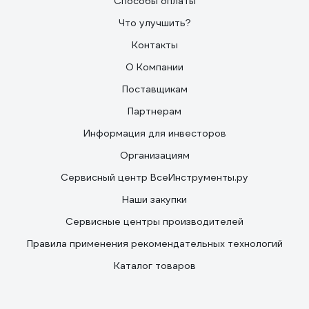
Способы оплаты
функциями. Их достаточно. Описывать все не буду. На
Ютубе можете посмотреть мой обзор, если будет
Что улучшить?
интересно, запишу новый и более детальный. Один из
Контакты
важных нюансов для работы с ДВС на последнем
фото, кто шарит тот поймет в чем плюс
О Компании
Поставщикам
Партнерам
Информация для инвесторов
Организациям
Сервисный центр ВсеИнструменты.ру
Наши закупки
Сервисные центры производителей
Правила применения рекомендательных технологий
Каталог товаров