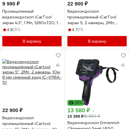
9 990 ₽
22 900 ₽
Промышленный
Видеоэндоскоп
видеоэндоскоп iCarTool
промышленный iCarTool
экран 4.3", 1 Мп, 1280x720, 1
экран 5, 2 камеры, 2Мп,
м, 3.9 мм, сменный зонд IC-
1920х1080, 3м, 5.5 мм
(30)
(11)
4.8
4.7
V112C
сменный зонд IC-V116B-3
В корзину
В корзину
-20%
13 580 ₽
22 900 ₽
16 990 ₽
15 399 ₽
Видеоэндоскоп
Видеоэндоскоп Ermenrich
промышленный iCartool
(Эрменрих) Seek VE50,