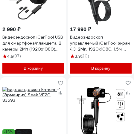
2 990 ₽
17 990 ₽
Видеоэндоскоп iCarTool USB
Видеоэндоскоп
для смартфона/планшета, 2
управляемый iCarTool экран
камеры 2Мп (1920x1080),
4.3, 2Мп, 1920x1080, 1.5м,
зонд 7.9мм, длина 3м IC-
зонд 6мм, 360 IC-VC156
(97)
(20)
4.6
3.9
V801-2
В корзину
В корзину
-15%
-24%