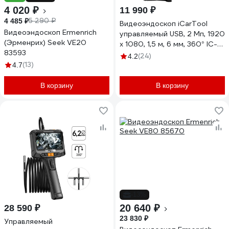
4 020 ₽
11 990 ₽
5 290 ₽
4 485 ₽
Видеоэндоскоп iCarTool
Видеоэндоскоп Ermenrich
управляемый USB, 2 Мп, 1920
(Эрменрих) Seek VE20
x 1080, 1,5 м, 6 мм, 360° IC-
83593
V201
(24)
4.2
(13)
4.7
В корзину
В корзину
-13%
20 640 ₽
28 590 ₽
23 830 ₽
Управляемый