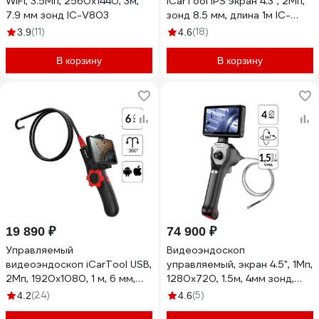
WIFI, 3.5Мп, 2560x1440, 3м,
iCarTool IPS экран 4.3", 2Мп,
7.9 мм зонд IC-V803
зонд 8.5 мм, длина 1м IC-
VC81
(11)
(18)
3.9
4.6
В корзину
В корзину
19 890 ₽
74 900 ₽
Управляемый
Видеоэндоскоп
видеоэндоскоп iCarTool USB,
управляемый, экран 4.5", 1Мп,
2Мп, 1920x1080, 1 м, 6 мм,
1280x720, 1.5м, 4мм зонд,
поворот камеры 360° IC-
поворот камеры 4х360°
(24)
(5)
4.2
4.6
V200
iCarTool IC-VC154AW