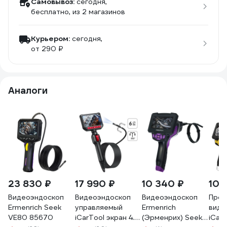
Самовывоз:
сегодня,
бесплатно
, из 2 магазинов
Курьером:
сегодня,
от 290 ₽
Аналоги
23 830 ₽
17 990 ₽
10 340 ₽
10 
Видеоэндоскоп
Видеоэндоскоп
Видеоэндоскоп
Про
Ermenrich Seek
управляемый
Ermenrich
виде
VE80 85670
iCarTool экран 4.3,
(Эрменрих) Seek
iCart