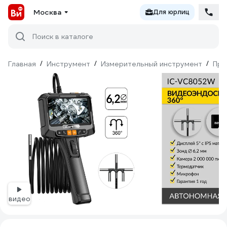
Москва
Для юрлиц
Поиск в каталоге
Главная
/
Инструмент
/
Измерительный инструмент
/
При
видео