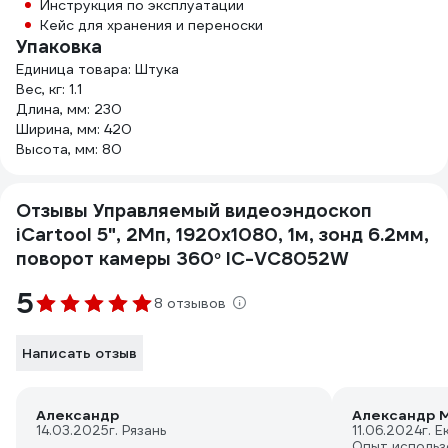
Инструкция по эксплуатации
Кейс для хранения и переноски
Упаковка
Единица товара: Штука
Вес, кг: 1.1
Длина, мм: 230
Ширина, мм: 420
Высота, мм: 80
Отзывы Управляемый видеоэндоскоп
iCartool 5", 2Мп, 1920x1080, 1м, зонд 6.2мм,
поворот камеры 360° IC-VC8052W
5
8 отзывов
Написать отзыв
Александр
Александр М
14.03.2025
г. Рязань
11.06.2024
г. 
Опыт использ