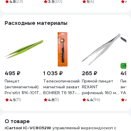
2Мп, 1920x1080,
VE40, фиолетовый
1Мп,
4.8
(23)
3.9
(20)
5
(4)
4.
1.5м, зонд 6мм,
83837
1280
360 IC-VC156
м, 5
зонд
Расходные материалы
-10
495 ₽
1 035 ₽
265 ₽
495
Пинцет
Телескопический
Прямой пинцет
Пинц
(антимагнитный)
магнитный захват
REXANT
анти
Pro'sKit 1PK-101T
BOHRER Т6 187-
рифленый, 160 мм,
YATO
00072643
762 мм 16LBS до
блистер 12-0366
6916
4.5
(11)
4.8
(5)
4.4
(94)
4.
7,2 кг 72551876
1
О товаре
iCartool IC-VC8052W
управляемый видеоэндоскоп с