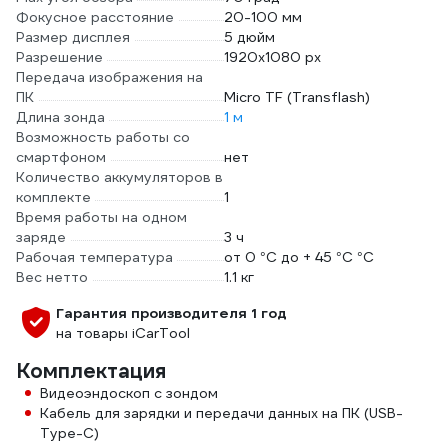
Фокусное расстояние
20-100 мм
Размер дисплея
5 дюйм
Разрешение
1920х1080 px
Передача изображения на
ПК
Micro TF (Transflash)
Длина зонда
1 м
Возможность работы со
смартфоном
нет
Количество аккумуляторов в
комплекте
1
Время работы на одном
заряде
3 ч
Рабочая температура
от 0 °C до + 45 °C °С
Вес нетто
1.1 кг
Гарантия производителя 1 год
на товары iCarTool
Комплектация
Видеоэндоскоп с зондом
Кабель для зарядки и передачи данных на ПК (USB-
Type-C)