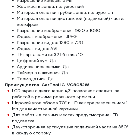
Разрешение камеры: 2 Мп
Жесткость зонда: полужесткий
Материал оплетки трубки зонда: полиуретан
Материал оплетки дистальной (подвижной) части:
вольфрам
Разрешение изображения: 1920 х 1080
Формат изображения: JPEG
Разрешение видео: 1280 × 720
Формат видео: AVI
TF карта памяти: 32 Гб class 10
Цифровой зум: Да
Аудиозапись съемки: Да
Таймер отключения: Да
Термодатчик: Да
Преимущества iCarTool IC-VC8052W
LCD экран с диагональю 4,3‘ позволяет следить за
работой в режиме реального времени
Широкий угол обзора 70° и HD камера разрешением 1
Мп для качественной картинки
Для работы в темных местах предусмотрена LED
подсветка
Двухсторонняя артикуляция подвижной части на 360°
в каждую сторону