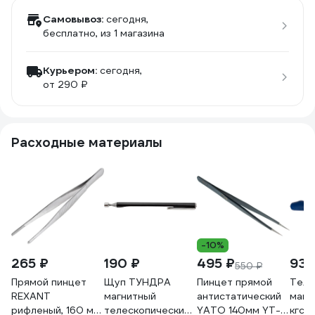
Самовывоз:
сегодня,
бесплатно
, из 1 магазина
Курьером:
сегодня,
от 290 ₽
Расходные материалы
-10%
265 ₽
190 ₽
495 ₽
931
550 ₽
Прямой пинцет
Щуп ТУНДРА
Пинцет прямой
Теле
REXANT
магнитный
антистатический
магн
рифленый, 160 мм,
телескопический
YATO 140мм YT-
кгс 