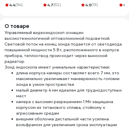
блистер 12-0366
диаметр 7 мм, 135
6916 37146916 092
4.4
(94)
4.7
(82)
4.9
(19)
4.
- 560 мм 1191332
1
О товаре
Управляемый видеоэндоскоп оснащен
высокотехнологичной оптоволоконной подсветкой.
Световой поток на конец зонда подается от светодиода
повышенной мощности 5 Вт, расположенного в корпусе
прибора, теплоотвод происходит через выносной
радиатор.
Зонд эндоскопа имеет уникальные характеристики:
длина корпуса камеры составляет всего 7 мм, это
максимально увеличивает маневренность головки
зонда в узком пространстве
малый диаметр 4 мм идеален для труднодоступных
мест
камера с высоким разрешением 1 Мп защищена
корпусом из титанового сплава, стойкому к
агрессивным средам
внешняя оболочка дистальной части усилена
вольфрамом для увеличения срока эксплуатации