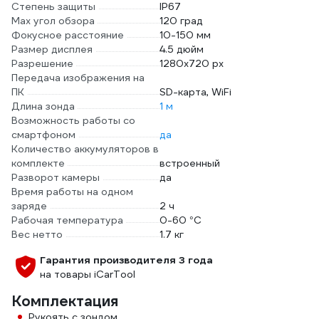
Степень защиты
IP67
Max угол обзора
120 град
Фокусное расстояние
10-150 мм
Размер дисплея
4.5 дюйм
Разрешение
1280x720 px
Передача изображения на
ПК
SD-карта, WiFi
Длина зонда
1 м
Возможность работы со
смартфоном
да
Количество аккумуляторов в
комплекте
встроенный
Разворот камеры
да
Время работы на одном
заряде
2 ч
Рабочая температура
0-60 °С
Вес нетто
1.7 кг
Гарантия производителя 3 года
на товары iCarTool
Комплектация
Рукоять с зондом