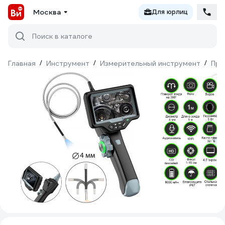
Москва
Для юрлиц
Поиск в каталоге
Главная
/
Инструмент
/
Измерительный инструмент
/
При