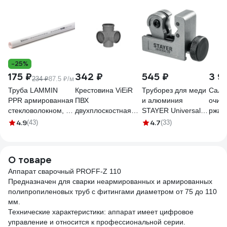
-25%
175 ₽
342 ₽
545 ₽
3 9
234 ₽
87.5 ₽/м
Труба LAMMIN
Крестовина ViEiR
Труборез для меди
Салф
PPR армированная
ПВХ
и алюминия
очист
стекловолокном, PN25 25х4.2
двухплоскостная
STAYER Universal-
ржав
Lm310220420252
Ф110х50х50х90 для
22 3-22 мм 23391-
FOR
4.9
4.7
(43)
(33)
распределения
22_z02
DISO
канализационных
TEC
линий ARN2240
О товаре
05069
Аппарат сварочный PROFF-Z 110
Предназначен для сварки неармированных и армированных
полипропиленовых труб с фитингами диаметром от 75 до 110
мм.
Технические характеристики: аппарат имеет цифровое
управление и относится к профессиональной серии.