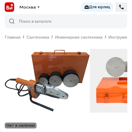
Москва
Для юрлиц
Поиск в каталоге
Главная
/
Сантехника
/
Инженерная сантехника
/
Инструмент
Нет в наличии