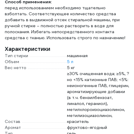
Способ применения:
перед использованием необходимо тщательно
взболтать. Соответствующее количество средства
добавить в выдвижной отсек стиральной машины, при
ручной стирке – полностью растворить в воде для
полоскания. Избегать непосредственного контакта
средства с тканью. Использовать строго по назначению!
Характеристики
Тип стирки
машинная
Объем
5 л
Вес нетто
5 кг
≥30% очищенная вода; ≥5%, ?
но <15% катионные ПАВ; <5%:
неионогенные ПАВ, глицерин,
ароматизирующие добавки
(в т.ч. бензилбензоат,
линалол, гераниол),
метилхлороизоциазолинон,
метилизоциазолинон,
Состав
краситель
Аромат
фруктово-ягодный
Тип
гель