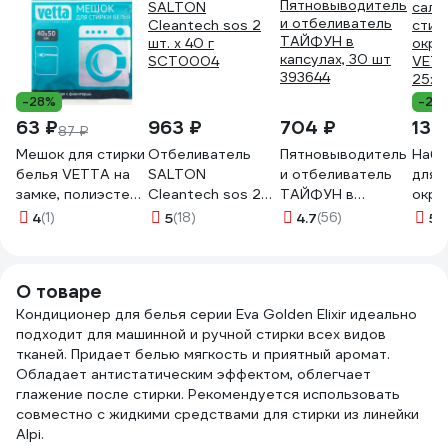
-28%
-28
63 ₽
963 ₽
704 ₽
132
87 ₽
Мешок для стирки
Отбеливатель
Пятновыводитель
Набо
белья VETTA на
SALTON
и отбеливатель
для 
замке, полиэстер,
Cleantech sos 2
ТАЙФУН в
окра
40x50 см 452-
шт. х 40 г
капсулах, 30 шт
VETT
4
(1)
5
(18)
4.7
(56)
5
(
055
SCT0004
393644
25x1
О товаре
Кондиционер для белья серии Eva Golden Elixir идеально
подходит для машинной и ручной стирки всех видов
тканей. Придает белью мягкость и приятный аромат.
Обладает антистатическим эффектом, облегчает
глажение после стирки. Рекомендуется использовать
совместно с жидкими средствами для стирки из линейки
Alpi.