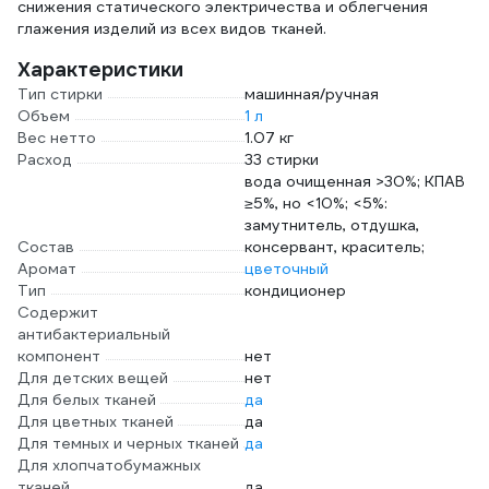
снижения статического электричества и облегчения
глажения изделий из всех видов тканей.
Характеристики
Тип стирки
машинная/ручная
Объем
1 л
Вес нетто
1.07 кг
Расход
33 стирки
вода очищенная >30%; КПАВ
≥5%, но <10%; <5%:
замутнитель, отдушка,
Состав
консервант, краситель;
Аромат
цветочный
Тип
кондиционер
Содержит
антибактериальный
компонент
нет
Для детских вещей
нет
Для белых тканей
да
Для цветных тканей
да
Для темных и черных тканей
да
Для хлопчатобумажных
тканей
да