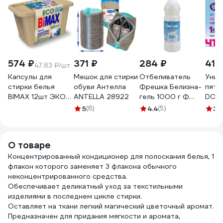
574 ₽
371 ₽
284 ₽
410
47.83 ₽/шт
Капсулы для
Мешок для стирки
Отбеливатель
Унив
стирки белья
обуви Антелла
Фрешка Белизна-
пятн
BIMAX 12шт ЭКО
ANTELLA 28922
гель 1000 г Ф
DOBB
100 пятен
БГ-01
3.11.
5
(6)
4.4
(5)
3.
бумажная
коробка, 03768
702638
О товаре
Концентрированный кондиционер для полоскания белья, 1
флакон которого заменяет 3 флакона обычного
неконцентрированного средства.
Обеспечивает деликатный уход за текстильными
изделиями в последнем цикле стирки.
Оставляет на ткани легкий магический цветочный аромат.
Предназначен для придания мягкости и аромата,