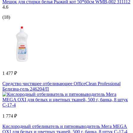
Мешок для стирки белья Рыжий кот 50*60см WMB-002 311112
4.6
(18)
1 477 ₽
Средство чистящее отбеливающее OfficeClean Professional
Белизна-гель 246204/П
1 774 ₽
Кислородный отбеливатель и пятновыводитель Мега MEGA
OXI для белых и цветных тканей, 500 г, банка, 8 штук С-17-4