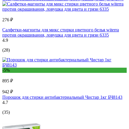
276 ₽
Салфетки-магниты для микс стирки цветного белья witerra
против окрашивания, ловушка для цвета и грязи 6335
4.9
(28)
-5%
895 ₽
942 ₽
Порошок для стирки антибактериальный Чистар 1кг БЧ8143
4.7
(35)