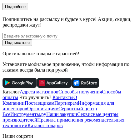
Подробнее
Подпишитесь
на рассылку
и будьте в курсе! Акции, скидки,
распродажи ждут!
Подписаться
Оригинальные товары с гарантией!
Установите мобильное приложение, чтобы информация по
заказам всегда была под рукой
Каталог
Адреса магазинов
Способы получения
Способы
оплаты
Что улучшить?
Контакты
О
Компании
Поставщикам
Партнерам
Информация для
инвесторов
Организациям
Сервисный центр
ВсеИнструменты.ру
Наши закупки
Сервисные центры
производителей
Правила применения рекомендательных
технологий
Каталог товаров
Наши соцсети