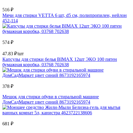
516 ₽
Мячи для стирки VETTA 6 шт, d5 см, полипропилен, нейлон
452-114
574 ₽
47.83 ₽/шт
Капсулы для стирки белья BIMAX 12шт ЭКО 100 пятен
бумажная коробка, 03768 702638
378 ₽
Мешок для стирки обуви в стиральной машине
ДомСадМаркет цвет синий 8673192165974
681 ₽