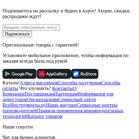
Подпишитесь
на рассылку
и будьте в курсе! Акции, скидки,
распродажи ждут!
Подписаться
Оригинальные товары с гарантией!
Установите мобильное приложение, чтобы информация по
заказам всегда была под рукой
Каталог
Адреса магазинов
Способы получения
Способы
оплаты
Что улучшить?
Контакты
О
Компании
Поставщикам
Партнерам
Информация для
инвесторов
Организациям
Сервисный центр
ВсеИнструменты.ру
Наши закупки
Сервисные центры
производителей
Правила применения рекомендательных
технологий
Каталог товаров
Наши соцсети
Чат для бизнес-клиентов