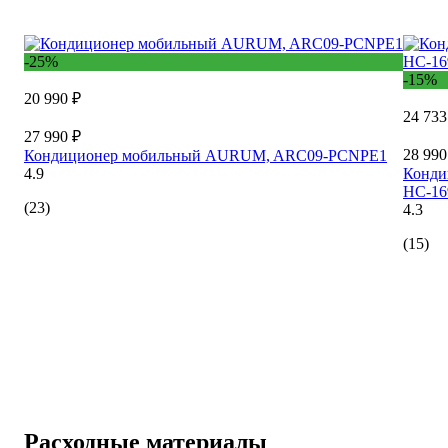
-25%
-15%
20 990 ₽
24 733
27 990 ₽
28 990
Кондиционер мобильный AURUM, ARC09-PCNPE1
4.9
Конди
НС-16
(23)
4.3
(15)
Расходные материалы