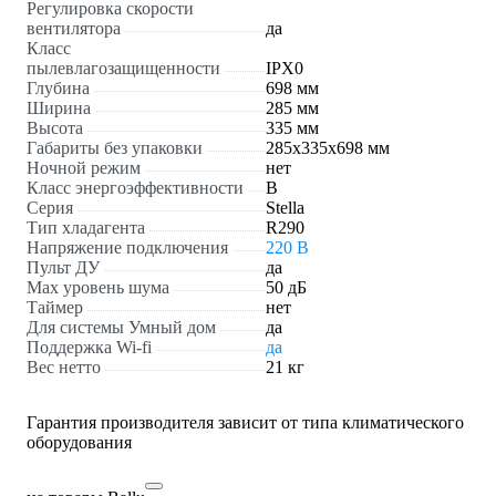
Регулировка скорости
вентилятора
да
Класс
пылевлагозащищенности
IPX0
Глубина
698 мм
Ширина
285 мм
Высота
335 мм
Габариты без упаковки
285х335х698 мм
Ночной режим
нет
Класс энергоэффективности
В
Серия
Stella
Тип хладагента
R290
Напряжение подключения
220 В
Пульт ДУ
да
Max уровень шума
50 дБ
Таймер
нет
Для системы Умный дом
да
Поддержка Wi-fi
да
Вес нетто
21 кг
Гарантия производителя зависит от типа климатического
оборудования