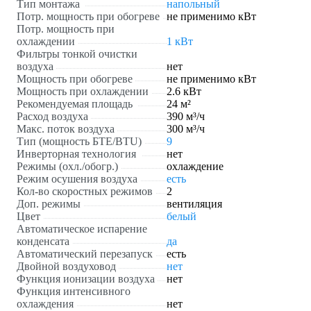
Тип монтажа
напольный
Потр. мощность при обогреве
не применимо кВт
Потр. мощность при
охлаждении
1 кВт
Фильтры тонкой очистки
воздуха
нет
Мощность при обогреве
не применимо кВт
Мощность при охлаждении
2.6 кВт
Рекомендуемая площадь
24 м²
Расход воздуха
390 м³/ч
Макс. поток воздуха
300 м³/ч
Тип (мощность БТЕ/BTU)
9
Инверторная технология
нет
Режимы (охл./обогр.)
охлаждение
Режим осушения воздуха
есть
Кол-во скоростных режимов
2
Доп. режимы
вентиляция
Цвет
белый
Автоматическое испарение
конденсата
да
Автоматический перезапуск
есть
Двойной воздуховод
нет
Функция ионизации воздуха
нет
Функция интенсивного
охлаждения
нет