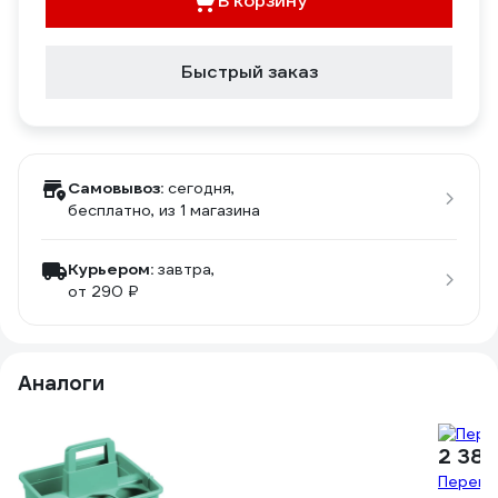
В корзину
Быстрый заказ
Самовывоз:
сегодня,
бесплатно
, из 1 магазина
Курьером:
завтра,
от 290 ₽
Аналоги
2 386
Перено