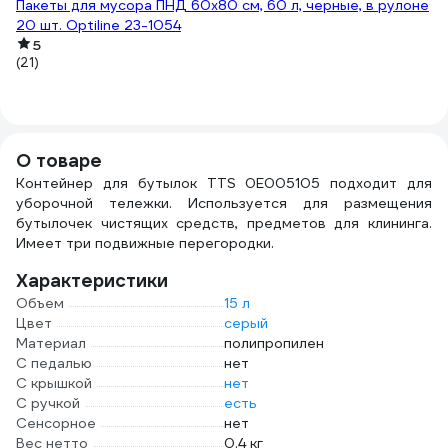
7
Пакеты для мусора ПНД 60x80 см, 60 л, черные, в рулоне
20 шт. Optiline 23-1054
73
Ще
5
(21)
A
(1)
О товаре
Контейнер для бутылок TTS 0E005105 подходит для
уборочной тележки. Используется для размещения
бутылочек чистящих средств, предметов для клининга.
Имеет три подвижные перегородки.
Характеристики
Объем
15 л
Цвет
серый
Материал
полипропилен
С педалью
нет
С крышкой
нет
С ручкой
есть
Сенсорное
нет
Вес нетто
0.4 кг