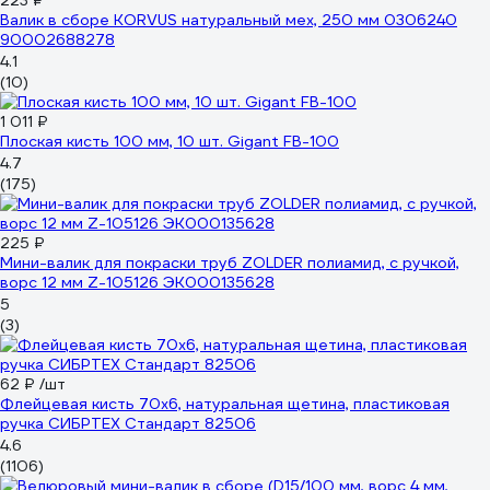
223 ₽
Валик в сборе KORVUS натуральный мех, 250 мм 0306240
90002688278
4.1
(10)
1 011 ₽
Плоская кисть 100 мм, 10 шт. Gigant FB-100
4.7
(175)
225 ₽
Мини-валик для покраски труб ZOLDER полиамид, с ручкой,
ворс 12 мм Z-105126 ЭК000135628
5
(3)
62 ₽
/шт
Флейцевая кисть 70х6, натуральная щетина, пластиковая
ручка СИБРТЕХ Стандарт 82506
4.6
(1106)