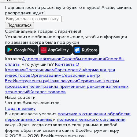
Подпишитесь
на рассылку
и будьте в курсе! Акции, скидки,
распродажи ждут!
Подписаться
Оригинальные товары с гарантией!
Установите мобильное приложение, чтобы информация
по заказам всегда была под рукой
Каталог
Адреса магазинов
Способы получения
Способы
оплаты
Что улучшить?
Контакты
О
Компании
Поставщикам
Партнерам
Информация для
инвесторов
Организациям
Сервисный центр
ВсеИнструменты.ру
Наши закупки
Сервисные центры
производителей
Правила применения рекомендательных
технологий
Каталог товаров
Наши соцсети
Чат для бизнес-клиентов
Подать заявку
Вы принимаете условия
политики в отношении обработки
персональных данных
и
пользовательского соглашения
каждый раз, когда оставляете свои данные в любой
форме обратной связи на сайте ВсеИнструменты.ру
© 2006 — 2026. ВсеИнструменты.ру