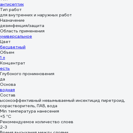
антисептик
Тип работ
для внутренних и наружных работ
Назначение
дезинфекция/защита
Область применения
универсальное
Цвет
бесцветный
Объем
1 л
Концентрат
есть
Глубокого проникновения
да
Основа
водная
Состав
ысокоэффективный невымываемый инсектицид пиретроид,
сорастворитель, ПАВ, вода
Min температура нанесения
+5 °С
Рекомендуемое количество слоев
2-3
Время высыхания между слоями