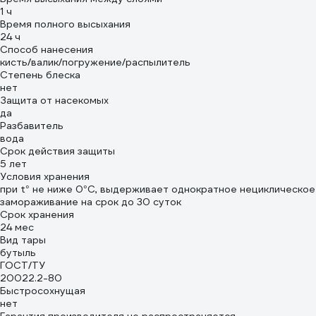
1 ч
Время полного высыхания
24 ч
Способ нанесения
кисть/валик/погружение/распылитель
Степень блеска
нет
Защита от насекомых
да
Разбавитель
вода
Срок действия защиты
5 лет
Условия хранения
при t° не ниже 0°С, выдерживает однократное нециклическое
замораживание на срок до 30 суток
Срок хранения
24 мес
Вид тары
бутыль
ГОСТ/ТУ
20022.2-80
Быстросохнущая
нет