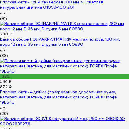
Плоская кисть ЗУБР Универсал 100 мм, 4", светлая
натуральная щетина 01099-100_z01
4.7
(91)
230 ₽
Валик в сборе ПОЛИАКРИЛ MATRIX желтая полоса, 180 мм,
ворс 12 мм, D 36 мм, D ручки 6 мм 80880
4.7
(88)
-33%
584 ₽
872 ₽
Плоская кисть 4 дюйма (лакированная деревянная ручка,
натуральная щетина, для масляных красок) TOPEX Профи
19b640
4.5
(26)