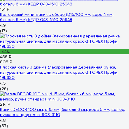
151 ₽
Велюровый мини-валик в сборе (D15/100 мм, ворс 4 мм,
бюгель 6 мм) КЕДР 043-1510 25948
4.9
(17)
-44%
456 ₽
808 ₽
Плоская кисть 3 дюйма (лакированная деревянная ручка,
натуральная щетина, для масляных красок) TOPEX Профи
19b630
4.5
(26)
214 ₽
Валик DECOR 100 мм, d 15 мм, бюгель 6 мм, ворс 5 мм, велюр,
ручка стандарт mini 903-3110
4.8
(57)