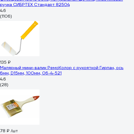
ручка СИБРТЕХ Стандарт 82504
4.6
(1106)
135 ₽
Малярный мини-валик РемоКолор с рукояткой Гирпан, ось
6мм, D15мм, 100мм, 06-4-521
4.6
(28)
78 ₽
/шт