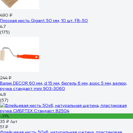
490 ₽
Плоская кисть Gigant 50 мм, 10 шт. FB-50
4.7
(175)
244 ₽
Валик DECOR 60 мм, d 15 мм, бюгель 6 мм, ворс 5 мм, велюр,
ручка стандарт mini 903-3060
4.8
(57)
-31%
35 ₽
/шт
51 ₽
Флейцевая кисть 50х6, натуральная щетина, пластиковая