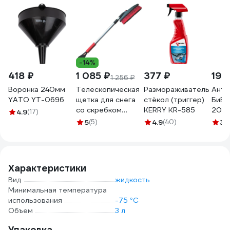
-14%
418 ₽
1 085 ₽
377 ₽
193
1 256 ₽
Воронка 240мм
Телескопическая
Размораживатель
Анти
YATO YT-0696
щетка для снега
стёкол (триггер)
БиБи
со скребком
KERRY KR-585
200 
4.9
(17)
Zipower PM2161
5
(5)
4.9
(40)
3.
Характеристики
Вид
жидкость
Минимальная температура
использования
-75 °С
Объем
3 л
Упаковка