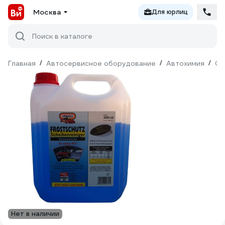
Москва
Для юрлиц
Поиск в каталоге
Главная
/
Автосервисное оборудование
/
Автохимия
/
Оч
Нет в наличии