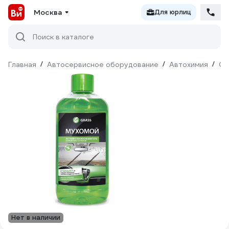
Москва
Для юрлиц
Поиск в каталоге
Главная
/
Автосервисное оборудование
/
Автохимия
/
Оч
Нет в наличии