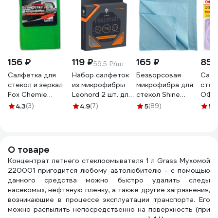
156 ₽
119 ₽
165 ₽
851
59.5 ₽/шт
Салфетка для
Набор салфеток
Безворсовая
Салф
стекол и зеркал
из микрофибры
микрофибра для
стек
Fox Chemie
Leonord 2 шт. для
стекол Shine
ОФИ
микрофибра,
мытья окон
systems Glass
микр
4.3
(3)
4.9
(7)
5
(89)
5
(1
30x40 LMF32
104909
Towel 40х40 см
30x3
SS902
фиол
6012
О товаре
Концентрат летнего стеклоомывателя 1 л Grass Мухомой
220001 пригодится любому автолюбителю - с помощью
данного средства можно быстро удалить следы
насекомых, нефтяную пленку, а также другие загрязнения,
возникающие в процессе эксплуатации транспорта. Его
можно распылить непосредственно на поверхность (при