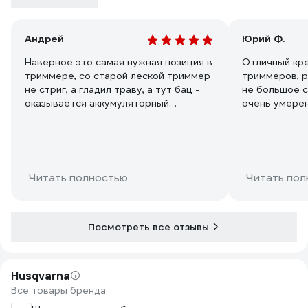
Андрей
Юрий Ф.
Наверное это самая нужная позиция в
Отличный кре
триммере, со старой леской триммер
триммеров, р
не стриг, а гладил траву, а тут бац -
не большое с
оказывается аккумуляторный
очень умерен
триммер Daewoo может стричь, даже
триммера Шт
с самым слабеньким аккумулятором.
Стал брить всё без разбору. Я думал
всё зависит от мощности, а нет, от
корда который заправлен. Вот только
Читать полностью
Читать пол
жалко, что внсде его нет, нужно
искать.
Посмотреть все отзывы
Husqvarna
Все товары бренда