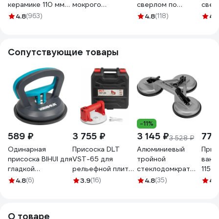
керамике 110 мм
мокрого
сверлом по
свер
Gigant DBG-11011
сверления EDMA
керамограниту и
кера
4.8
(963)
4.8
(118)
4.
273055
керамике 120 мм
кера
RENNBOHR
REN
676202
6762
Сопутствующие товары
-11%
589 ₽
3 755 ₽
3 145 ₽
775
3 528 ₽
Одинарная
Присоска DLT
Алюминиевый
Прис
присоска BIHUI для
VST-65 для
тройной
ваку
гладкой
рельефной плитки
стеклодомкрат
115 м
поверхности
с АВТО
MATRIX 875255
чаше
4.8
(6)
3.9
(16)
4.8
(35)
4.
SCSP4
подкачкой, 6
дюймов 1944
О товаре