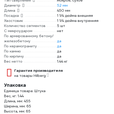
Тип сверления
мокрое, сухое
Диаметр
52 мм
Длина
450 мм
Посадка
1 1/4 дюйма внешняя
Хвостовик
1 1/4 дюйма внутренняя
Количество сегментов
5 шт
С микроударом
нет
По армированному бетону/
железобетону
да
По керамограниту
да
По камню
да
По кирпичу
да
Вес нетто
1.44 кг
Гарантия производителя
на товары Hilberg
Упаковка
Единица товара: Штука
Вес, кг: 1.44
Длина, мм: 455
Ширина, мм: 65
Высота, мм: 65