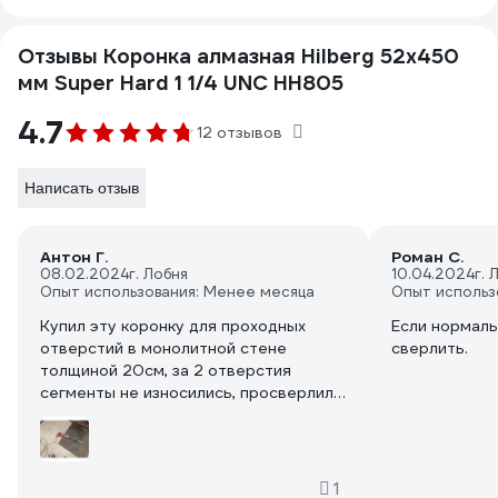
Отзывы Коронка алмазная Hilberg 52x450
мм Super Hard 1 1/4 UNC HH805
4.7
12 отзывов
Написать отзыв
Антон Г.
Роман С.
08.02.2024
г. Лобня
10.04.2024
г. 
Опыт использования: Менее месяца
Опыт использ
Купил эту коронку для проходных
Если нормаль
отверстий в монолитной стене
сверлить.
толщиной 20см, за 2 отверстия
сегменты не износились, просверлил
достаточно легко и быстро
1