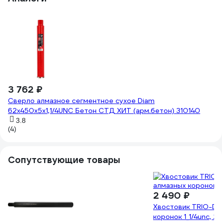
4
Ко
la
(8
3 762 ₽
Сверло алмазное сегментное сухое Diam
62x450х5x1,1/4UNC Бетон СТД ХИТ (арм.бетон) 310140
3.8
(4)
Сопутствующие товары
2 490 ₽
Хвостовик TRIO-DIA
коронок 1_1/4unc, 