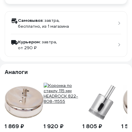
Самовывоз:
завтра,
бесплатно
, из 1 магазина
Курьером:
завтра,
от 290 ₽
Аналоги
1 869 ₽
1 920 ₽
1 805 ₽
1 5