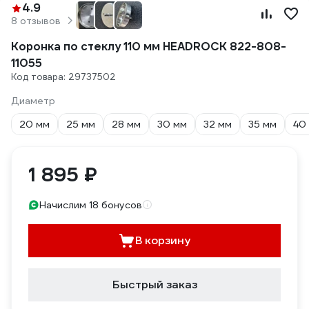
4.9
8 отзывов
Коронка по стеклу 110 мм HEADROCK 822-808-
11055
Код товара: 29737502
Диаметр
20 мм
25 мм
28 мм
30 мм
32 мм
35 мм
40
1 895 ₽
Начислим 18 бонусов
В корзину
Быстрый заказ