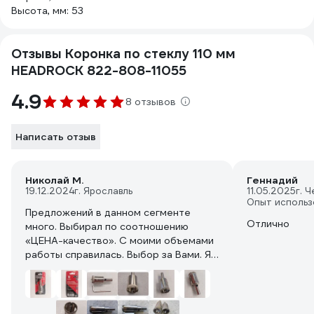
Высота, мм: 53
Отзывы Коронка по стеклу 110 мм
HEADROCK 822-808-11055
4.9
8 отзывов
Написать отзыв
Николай М.
Геннадий
19.12.2024
г. Ярославль
11.05.2025
г. 
Опыт использ
Предложений в данном сегменте
Отлично
много. Выбирал по соотношению
«ЦЕНА-качество». С моими объемами
работы справилась. Выбор за Вами. Я
приобретением остался доволен.
Рекомендую!