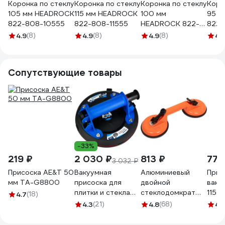
Коронка по стеклу
Коронка по стеклу
Коронка по стеклу
Коро
105 мм HEADROCK
115 мм HEADROCK
100 мм
95 м
822-808-10555
822-808-11555
HEADROCK 822-
822-
808-10055
4.9
(8)
4.9
(8)
4.9
(8)
4.
Сопутствующие товары
-33%
219 ₽
2 030 ₽
813 ₽
775
3 032 ₽
Присоска AE&T 50
Вакуумная
Алюминиевый
Прис
мм TA-G8800
присоска для
двойной
ваку
плитки и стекла
стеклодомкрат
115 м
4.7
(18)
vertextools
100 кг Gigant grf-
чаше
4.3
(21)
4.8
(68)
4.
200мм 0017-01-
115
01