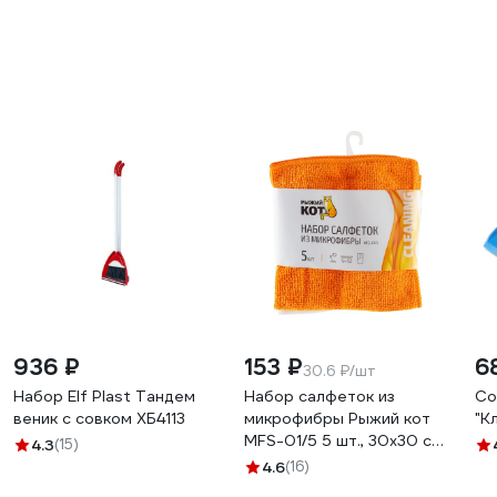
936 ₽
153 ₽
6
30.6 ₽/шт
Набор Elf Plast Тандем
Набор салфеток из
Со
веник с совком ХБ4113
микрофибры Рыжий кот
"К
MFS-01/5 5 шт., 30х30 см
4.3
(15)
310238
4.6
(16)