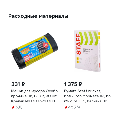
Расходные материалы
331 ₽
1 375 ₽
Мешки для мусора Особо
Бумага Staff писчая,
прочные ПВД 30 л, 30 шт
большого формата А3, 65
Крепак 4607075710788
г/м2, 500 л., белизна 92
(ISO) 114213
5
(11)
4.3
(76)