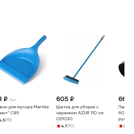
8 ₽
605 ₽
66 ₽
/шт
вок для мусора Martika
Щетка для уборки с
Пакеты
линт" С85
черенком AZUR 110 см
60x80 с
051030
рулоне 
4.5
(16)
23-105
4.7
(10)
5
(21)