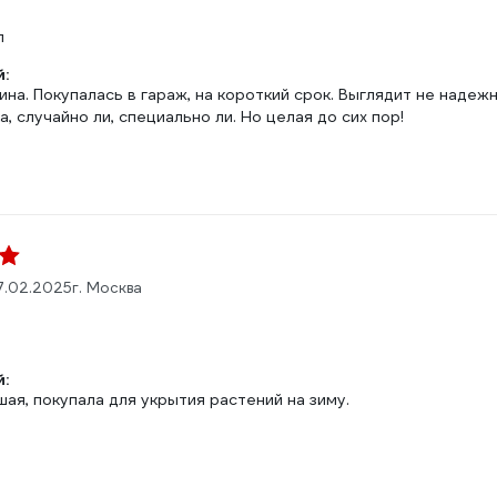
л
:
на. Покупалась в гараж, на короткий срок. Выглядит не надежн
а, случайно ли, специально ли. Но целая до сих пор!
7.02.2025
г. Москва
:
ая, покупала для укрытия растений на зиму.