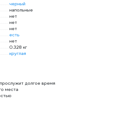
черный
напольные
нет
нет
нет
есть
нет
0.328 кг
круглая
 прослужит долгое время
го места
остью