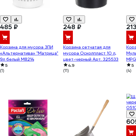
485 ₽
248 ₽
21
Корзина для мусора ЗПИ
Корзина сетчатая для
Корз
«Альтернатива» "Матрица"
мусора Осколпласт 10 л,
Муль
9л белый М8214
цвет-черный Арт. 325533
MPG
5
4.9
5
(1)
(11)
(4)
60