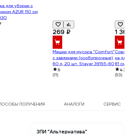
а для уборки с
нком AZUR 110 см
030
7
269 ₽
1 360
Мешки для мусора "Comfort"
Совок дл
с завязками (особопрочные)
на длинн
60 л, 20 шт. Stayer 39155-60
81 см, б
5
разборн
4.7
(11)
(53)
ПОСОБЫ ПОЛУЧЕНИЯ
АНАЛОГИ
СЕРВИС
ЗПИ "Альтернатива"