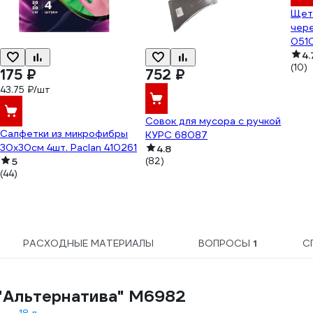
Щетк
чере
051
4.
(10)
175 ₽
752 ₽
43.75 ₽/шт
Совок для мусора с ручкой
Салфетки из микрофибры
КУРС 68087
30х30см 4шт. Paclan 410261
4.8
5
(82)
(44)
РАСХОДНЫЕ МАТЕРИАЛЫ
ВОПРОСЫ
1
С
"Альтернатива" М6982