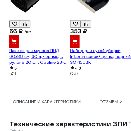
66 ₽
353 ₽
/шт
Пакеты для мусора ПНД
Набор для сухой уборки
60x80 см, 60 л, черные, в
In'Loran совок+щетка, черный
рулоне 20 шт. Optiline 23-
SO-150BK
1054
5
4.8
(21)
(59)
ОПИСАНИЕ И ХАРАКТЕРИСТИКИ
ОТЗЫВЫ
2
Технические характеристики ЗПИ 