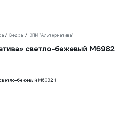
ра
Ведра
ЗПИ "Альтернатива"
/
/
натива» светло-бежевый М6982