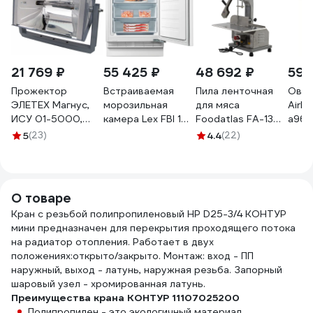
21 769 ₽
55 425 ₽
48 692 ₽
59 
Прожектор
Встраиваемая
Пила ленточная
Овощ
ЭЛЕТЕХ Магнус,
морозильная
для мяса
Airh
ИСУ 01-5000,
камера Lex FBI 101
Foodatlas FA-130B
a965
IP23, ИУ
DF CHHI000017
00-00001256
5
(23)
4.4
(22)
1040200066
О товаре
Кран с резьбой полипропиленовый НР D25-3/4 КОНТУР
мини предназначен для перекрытия проходящего потока
на радиатор отопления. Работает в двух
положениях:открыто/закрыто. Монтаж: вход - ПП
наружный, выход - латунь, наружная резьба. Запорный
шаровый узел - хромированная латунь.
Преимущества крана КОНТУР 11107025200
Полипропилен - это экологичный материал,