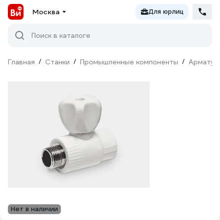
Москва
Для юрлиц
Поиск в каталоге
Главная
/
Станки
/
Промышленные компоненты
/
Арматур
Нет в наличии