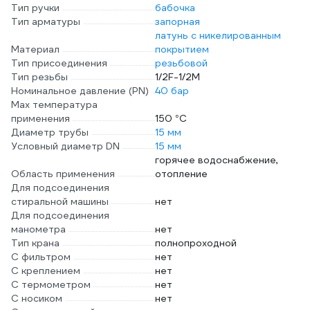
Тип ручки
бабочка
Тип арматуры
запорная
латунь с никелированным
Материал
покрытием
Тип присоединения
резьбовой
Тип резьбы
1/2F-1/2M
Номинальное давление (PN)
40 бар
Max температура
применения
150 °С
Диаметр трубы
15 мм
Условный диаметр DN
15 мм
горячее водоснабжение,
Область применения
отопление
Для подсоединения
стиральной машины
нет
Для подсоединения
манометра
нет
Тип крана
полнопроходной
С фильтром
нет
С креплением
нет
С термометром
нет
С носиком
нет