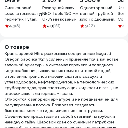
649 ₽
2 957 ₽
5 500 ₽
587
Силиконовый
Разводной ключ
Односторонний
Клей
высокотемпературный
NEO Tools 150 мм
цепной трубный
Soud
герметик Tytan
0-34 мм кованый
ключ с двойными
Соуд
PROFESSIONAL
03-015
губками REKON 14"
ФС, 
4.9
(8)
4.8
(151)
5
(22)
4.
красный, 280 мл
028414
мл 1
59598 208113
О товаре
Кран шаровой HB с разъемным соединением Bugatti
Oregon бабочка 1/2" усиленный применяется в качестве
запорной арматуры в системах горячего и холодного
водоснабжения, включая системы с питьевой водой,
отопления, транспортировки сжатого воздуха и
углеводородов, нефтепродуктов, на технологических
трубопроводах, транспортирующих жидкости и газы, не
агрессивные к материалам крана.
Относится к запорной арматуре и не предназначен для
регулирования потока. Позволяет создавать
быстроразъемные гидравлические конструкции.
Соединение представляет собой съемный патрубок и
накидную гайку. Шаровой кран со съемным патрубком
может быть установлен перед конечными элементами