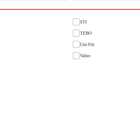
STI
TEBO
Uni-Fitt
Valtec