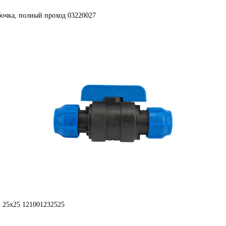
бочка, полный проход 03220027
 25x25 121001232525