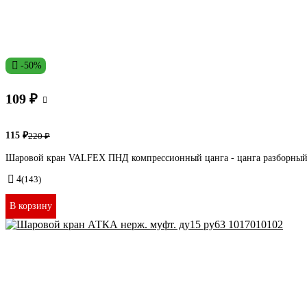
-50%
109 ₽
115 ₽
220 ₽
Шаровой кран VALFEX ПНД компрессионный цанга - цанга разборный
4
(143)
В корзину