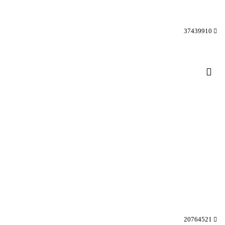
37439910
20764521