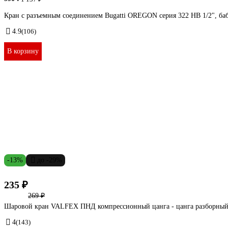
Кран с разъемным соединением Bugatti OREGON серия 322 НВ 1/2", ба
4.9
(106)
В корзину
-13%
до -29%
235 ₽
269 ₽
Шаровой кран VALFEX ПНД компрессионный цанга - цанга разборный
4
(143)