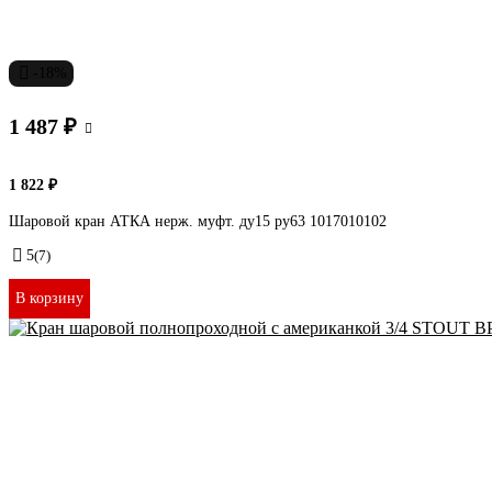
-18%
1 487 ₽
1 822 ₽
Шаровой кран АТКА нерж. муфт. ду15 ру63 1017010102
5
(7)
В корзину