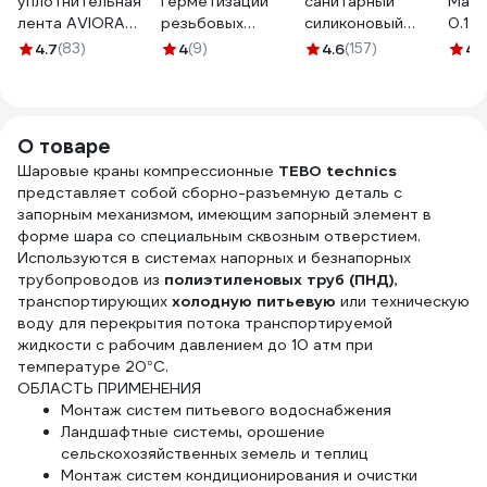
уплотнительная
герметизации
санитарный
Маст
лента AVIORA
резьбовых
силиконовый
0.1 м
ФУМ 12 мм, 10 м
соединений
бесцветный
м 12
4.7
(83)
4
(9)
4.6
(157)
4.
302-117
MATRIX
Технониколь 280
универсальная, 40
мл. TN756257
м, 88887
О товаре
Шаровые краны компрессионные
TEBO technics
представляет собой сборно-разъемную деталь с
запорным механизмом, имеющим запорный элемент в
форме шара со специальным сквозным отверстием.
Используются в системах напорных и безнапорных
трубопроводов из
полиэтиленовых труб (ПНД)
,
транспортирующих
холодную питьевую
или техническую
воду для перекрытия потока транспортируемой
жидкости с рабочим давлением до 10 атм при
температуре 20°С.
ОБЛАСТЬ ПРИМЕНЕНИЯ
Монтаж систем питьевого водоснабжения
Ландшафтные системы, орошение
сельскохозяйственных земель и теплиц
Монтаж систем кондиционирования и очистки