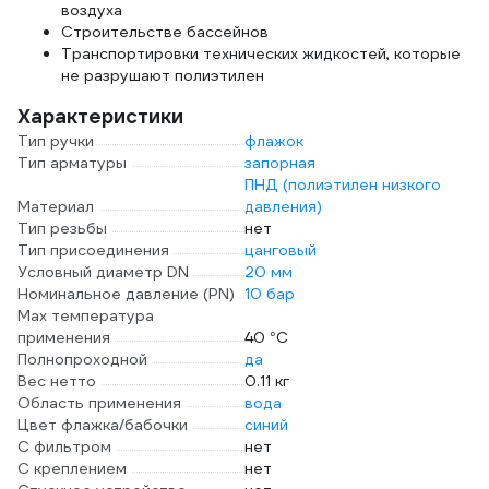
воздуха
Строительстве бассейнов
Транспортировки технических жидкостей, которые
не разрушают полиэтилен
Характеристики
Тип ручки
флажок
Тип арматуры
запорная
ПНД (полиэтилен низкого
Материал
давления)
Тип резьбы
нет
Тип присоединения
цанговый
Условный диаметр DN
20 мм
Номинальное давление (PN)
10 бар
Max температура
применения
40 °С
Полнопроходной
да
Вес нетто
0.11 кг
Область применения
вода
Цвет флажка/бабочки
синий
С фильтром
нет
С креплением
нет