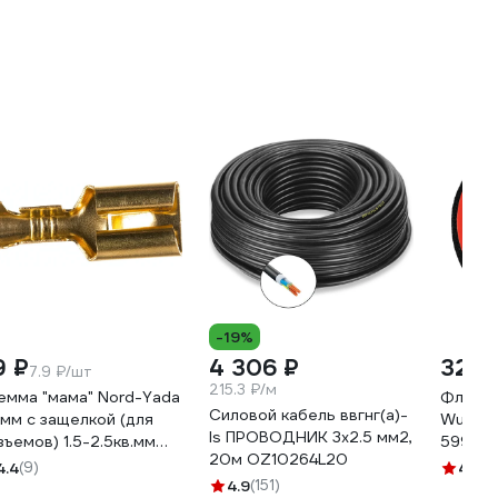
-19%
9 ₽
4 306 ₽
326 
7.9 ₽/шт
215.3 ₽/м
емма "мама" Nord-Yada
Флисов
Силовой кабель ввгнг(a)-
3мм с защелкой (для
Wurth 1
ls ПРОВОДНИК 3x2.5 мм2,
зъемов) 1.5-2.5кв.мм
599771
20м OZ10264L20
6369
4.4
(9)
4.3
(1
4.9
(151)