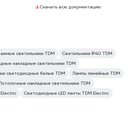
Скачать всю документацию
ваемые светильники TDM
Светильники IP40 TDM
дные накладные светильники TDM
ики светодиодные белые TDM
Лампы линейные TDM
Потолочные накладные светильники TDM
lectric
Светодиодные LED ленты TDM Electric