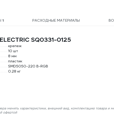
Ы
1
РАСХОДНЫЕ МАТЕРИАЛЫ
ВО
 ELECTRIC SQ0331-0125
крепеж
10 шт
8 мм
пластик
SMD5050-220 В-RGB
0.28 кг
лера менять характеристики, внешний вид, комплектацию товара и м
ой офертой