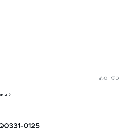
0
0
ывы
SQ0331-0125