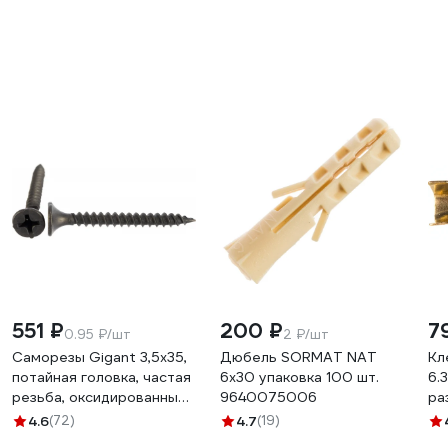
551 ₽
200 ₽
7
0.95 ₽/шт
2 ₽/шт
Саморезы Gigant 3,5x35,
Дюбель SORMAT NAT
Кл
потайная головка, частая
6x30 упаковка 100 шт.
6.
резьба, оксидированный,
9640075006
ра
1 кг. 123613
90
4.6
(72)
4.7
(19)