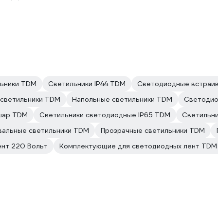
льники TDM
Светильники IP44 TDM
Светодиодные встраи
 светильники TDM
Напольные светильники TDM
Светодио
шар TDM
Светильники светодиодные IP65 TDM
Светильн
вальные светильники TDM
Прозрачные светильники TDM
ент 220 Вольт
Комплектующие для светодиодных лент TDM E