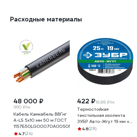
Расходные материалы
48 000 ₽
422 ₽
16.88 ₽/м
960 ₽/м
Термостойкая
Кабель Камкабель ВВГнг
текстильная изолента
А-LS 5x10 мм 50 м ГОСТ
ЗУБР Авто-Жгут 19 мм х
1157Б50LG00070А0050М
25 м 1236-2
4.8
(29)
4.7
(24)