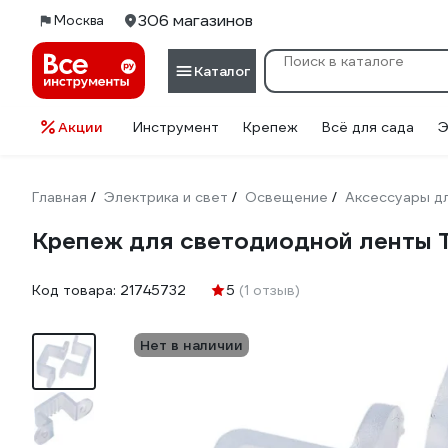
306 магазинов
Москва
Каталог
Акции
Инструмент
Крепеж
Всё для сада
Э
Главная
Электрика и свет
Освещение
Аксессуары д
/
/
/
Крепеж для светодиодной ленты
Код товара:
21745732
5
(1 отзыв)
Нет в наличии