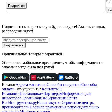
сер
Подробнее
По
Подпишитесь
на рассылку
и будьте в курсе! Акции, скидки,
распродажи ждут!
Подписаться
Оригинальные товары с гарантией!
Установите мобильное приложение, чтобы информация по
заказам всегда была под рукой
Каталог
Адреса магазинов
Способы получения
Способы
оплаты
Что улучшить?
Контакты
О
Компании
Поставщикам
Партнерам
Информация для
инвесторов
Организациям
Сервисный центр
ВсеИнструменты.ру
Наши закупки
Сервисные центры
производителей
Правила применения рекомендательных
технологий
Каталог товаров