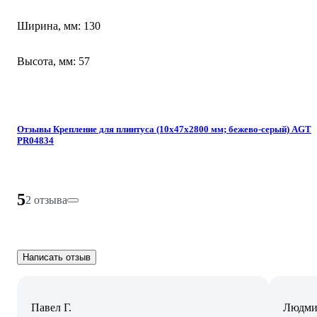
Ширина, мм: 130
Высота, мм: 57
Отзывы Крепление для плинтуса (10х47х2800 мм; бежево-серый) AGT
PR04834
5
2 отзыва
Написать отзыв
Павел Г.
Людми