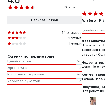
4.6
16 отзывов
Написать отзыв
Альберт К.
2
Цена/качеств
14 отзывов
1 отзыв
Достоинства
1 отзыв
Это что то! С
такое длинное
отверток бол
Оценки по параметрам
Цена/качество
4.6
Недостатки:
Цена. Но с п
Эргономика
5
Качество материалов
4.6
Комментарий
Теперь надо ж
Удобство рукояток
5
Покупал(а) д
Для работ по 