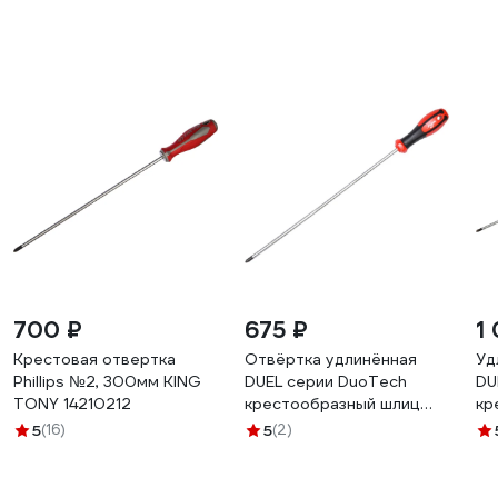
700 ₽
675 ₽
1
Крестовая отвертка
Отвёртка удлинённая
Уд
Phillips №2, 300мм KING
DUEL серии DuoTech
DU
TONY 14210212
крестообразный шлиц
кр
Ph2 6x300мм, длина
Ph
5
(16)
5
(2)
408мм DL14-002-300
60