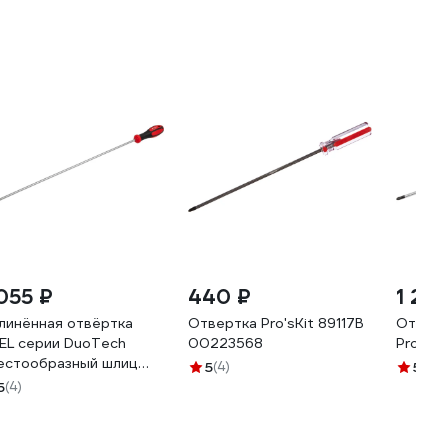
 055 ₽
440 ₽
1 23
линённая отвёртка
Отвертка Pro'sKit 89117B
Отверт
EL серии DuoTech
00223568
Profi Р
естообразный шлиц
5
(4)
5
(11)
2 6x500мм, длина
5
(4)
8мм, DL14-002-500