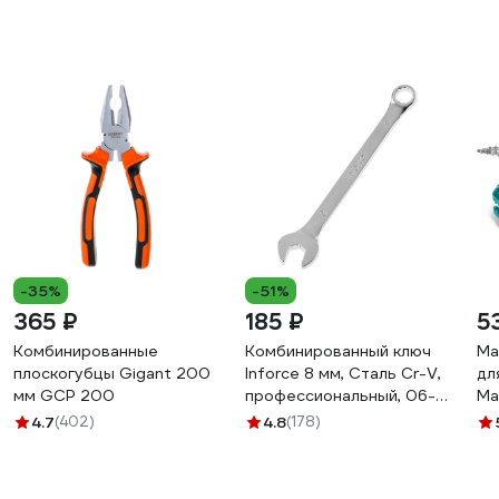
-35%
-51%
365 ₽
185 ₽
5
Комбинированные
Комбинированный ключ
Ма
плоскогубцы Gigant 200
Inforce 8 мм, Сталь Cr-V,
дл
мм GCP 200
профессиональный, 06-
Ma
05-10
4.7
(402)
4.8
(178)