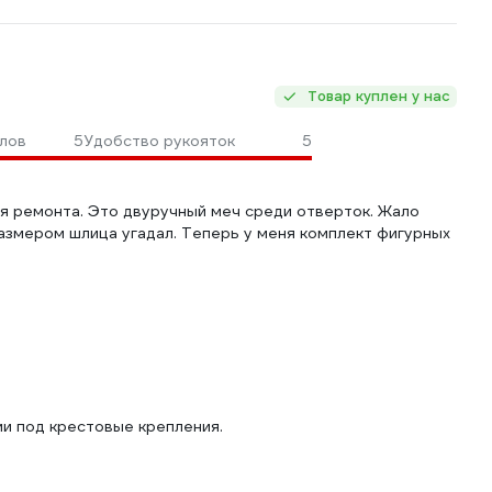
Товар куплен у нас
лов
5
Удобство рукояток
5
ля ремонта. Это двуручный меч среди отверток. Жало
размером шлица угадал. Теперь у меня комплект фигурных
ми под крестовые крепления.