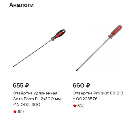
Аналоги
655 ₽
660 ₽
Отвёртка удлинённая
Отвертка Pro'sKit 89121B
Ceta Form PH2x300 мм,
+ 00223576
F14-002-300
5
(5)
5
(1)