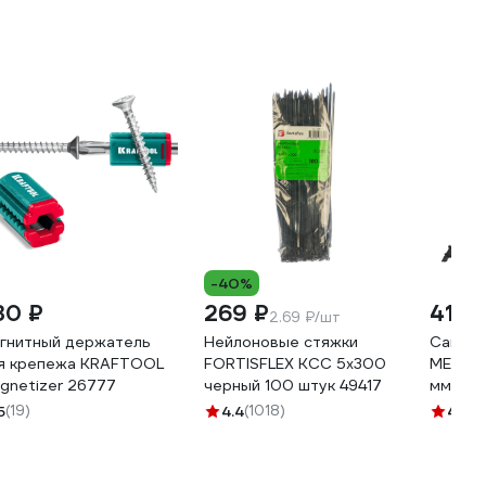
-40%
30 ₽
269 ₽
418 
2.69 ₽/шт
гнитный держатель
Нейлоновые стяжки
Саморе
я крепежа KRAFTOOL
FORTISFLEX КСС 5х300
МЕТАЛ
gnetizer 26777
черный 100 штук 49417
мм, 1 к
5
(19)
4.4
(1018)
4.7
(4