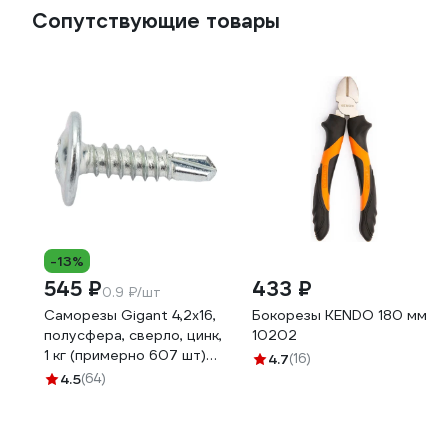
Сопутствующие товары
-13%
545 ₽
433 ₽
0.9 ₽/шт
Саморезы Gigant 4,2x16,
Бокорезы KENDO 180 мм
полусфера, сверло, цинк,
10202
1 кг (примерно 607 шт)
4.7
(16)
123574
4.5
(64)