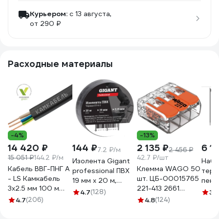
Курьером:
c 13 августа,
от 290 ₽
Расходные материалы
-4%
-13%
14 420 ₽
144 ₽
2 135 ₽
6 1
7.2 ₽/м
2 456 ₽
15 051 ₽
144.2 ₽/м
42.7 ₽/шт
Изолента Gigant
Набо
Кабель ВВГ-ПНГ А
Клемма WAGO 50
professional ПВХ
терм
- LS Камкабель
шт. ЦБ-00015765
19 мм х 20 м,
пено
3x2.5 мм 100 м
221-413 2661
черная GT-0-3
плас
4.7
(128)
3.
ГОСТ
102661
4.7
(206)
4.8
(124)
Ther
1157К30HG00070А0100М
Вт, 