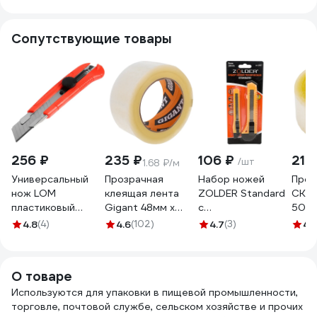
Сопутствующие товары
256 ₽
235 ₽
106 ₽
214
/шт
1.68 ₽/м
Универсальный
Прозрачная
Набор ножей
Проз
нож LOM
клеящая лента
ZOLDER Standard
СКОТ
пластиковый
Gigant 48мм х
с
50мм
корпус, металл.
140м GIT-30
сегментированными
404
4.8
(4)
4.6
(102)
4.7
(3)
4.
направляющая,
лезвиями 9 и 18
винтовой
мм CS-1007
фиксатор, 25 мм
О товаре
2812968
Используются для упаковки в пищевой промышленности,
торговле, почтовой службе, сельском хозяйстве и прочих