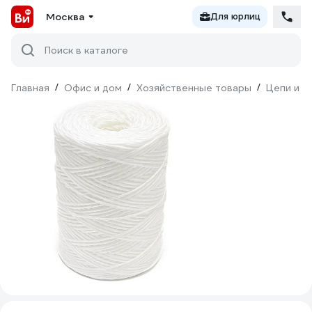
Москва
Для юрлиц
Поиск в каталоге
Главная
/
Офис и дом
/
Хозяйственные товары
/
Цепи и к