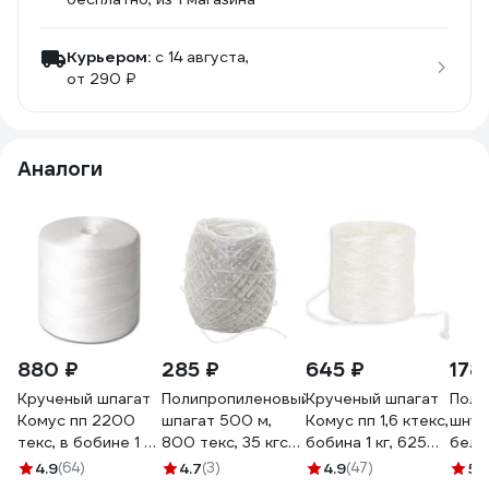
Курьером:
c 14 августа,
от 290 ₽
Аналоги
880 ₽
285 ₽
645 ₽
178
Крученый шпагат
Полипропиленовый
Крученый шпагат
Поли
Комус пп 2200
шпагат 500 м,
Комус пп 1,6 ктекс,
шнур
текс, в бобине 1 кг
800 текс, 35 кгс
бобина 1 кг, 625
белы
2, 455 м 726742
СИБРТЕХ 93949
пм, 1 кгб 15549
ктекс
4.9
(64)
4.7
(3)
4.9
(47)
5
(1
800