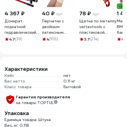
-21
4 367 ₽
40 ₽
78 ₽
1 4
/шт
/шт
Домкрат
Перчатки с
Щетка по металлу
Медн
подкатной
двойным
vertextools с
ВМП
гидравлический
латексным
пластиковой
банка
Forcekraft 2.5 т (h
обливом Gigant 13
ручкой 1212-01
4.7
(39)
4
(105)
3.7
(214)
4.
min 90 мм, h max
класс,1 пара,
400 мм) FK-
зеленые GGL-16
T830031(61301)
Характеристики
Кейс
нет
Вес нетто
0.11 кг
Класс товара
Бытовой
Гарантия производителя
на товары TOPTUL
Упаковка
Единица товара: Штука
Вес, кг: 0.118