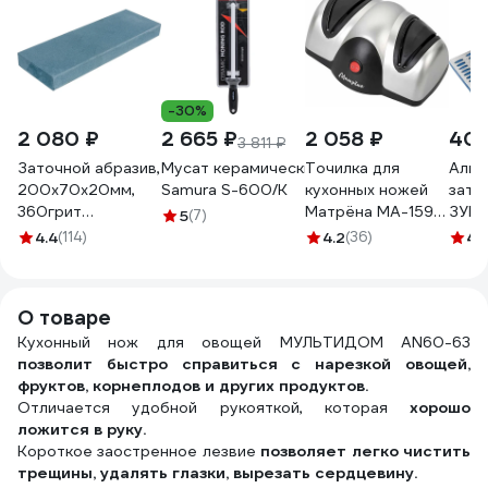
-30%
2 080 ₽
2 665 ₽
2 058 ₽
400
3 811 ₽
Заточной абразив,
Мусат керамический 254 мм, белый
Точилка для
Алма
200х70х20мм,
Samura S-600/K
кухонных ножей
зато
360грит
Матрёна MA-159
ЗУБР
5
(7)
Петроградъ
электрическая 40
Проф
4.4
(114)
4.2
(36)
4.
М00015026
Вт 00 8063
круп
008063
зерн
Р200
О товаре
3571
Кухонный нож для овощей МУЛЬТИДОМ AN60-63
позволит быстро справиться с нарезкой овощей,
фруктов, корнеплодов и других продуктов.
Отличается удобной рукояткой, которая
хорошо
ложится в руку.
Короткое заостренное лезвие
позволяет легко чистить
трещины, удалять глазки, вырезать сердцевину.